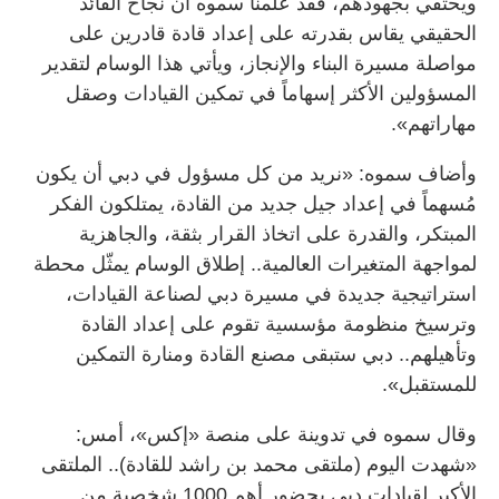
ويحتفي بجهودهم، فقد علّمنا سموه أن نجاح القائد
الحقيقي يقاس بقدرته على إعداد قادة قادرين على
مواصلة مسيرة البناء والإنجاز، ويأتي هذا الوسام لتقدير
المسؤولين الأكثر إسهاماً في تمكين القيادات وصقل
مهاراتهم».
وأضاف سموه: «نريد من كل مسؤول في دبي أن يكون
مُسهماً في إعداد جيل جديد من القادة، يمتلكون الفكر
المبتكر، والقدرة على اتخاذ القرار بثقة، والجاهزية
لمواجهة المتغيرات العالمية.. إطلاق الوسام يمثّل محطة
استراتيجية جديدة في مسيرة دبي لصناعة القيادات،
وترسيخ منظومة مؤسسية تقوم على إعداد القادة
وتأهيلهم.. دبي ستبقى مصنع القادة ومنارة التمكين
للمستقبل».
وقال سموه في تدوينة على منصة «إكس»، أمس:
«شهدت اليوم (ملتقى محمد بن راشد للقادة).. الملتقى
الأكبر لقيادات دبي بحضور أهم 1000 شخصية من