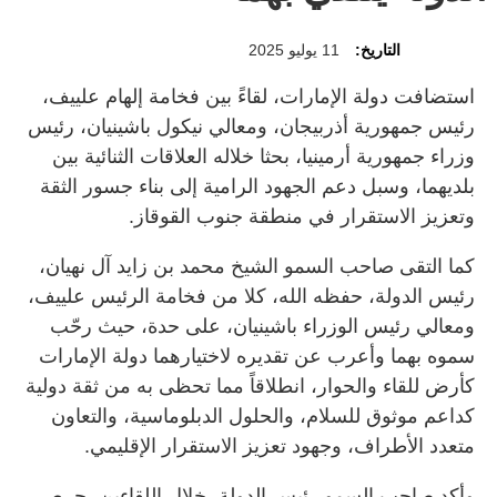
التاريخ:
11 يوليو 2025
استضافت دولة الإمارات، لقاءً بين فخامة إلهام علييف،
رئيس جمهورية أذربيجان، ومعالي نيكول باشينيان، رئيس
وزراء جمهورية أرمينيا، بحثا خلاله العلاقات الثنائية بين
بلديهما، وسبل دعم الجهود الرامية إلى بناء جسور الثقة
وتعزيز الاستقرار في منطقة جنوب القوقاز.
كما التقى صاحب السمو الشيخ محمد بن زايد آل نهيان،
رئيس الدولة، حفظه الله، كلا من فخامة الرئيس علييف،
ومعالي رئيس الوزراء باشينيان، على حدة، حيث رحّب
سموه بهما وأعرب عن تقديره لاختيارهما دولة الإمارات
كأرض للقاء والحوار، انطلاقاً مما تحظى به من ثقة دولية
كداعم موثوق للسلام، والحلول الدبلوماسية، والتعاون
متعدد الأطراف، وجهود تعزيز الاستقرار الإقليمي.
وأكد صاحب السمو رئيس الدولة، خلال اللقاءين، حرص