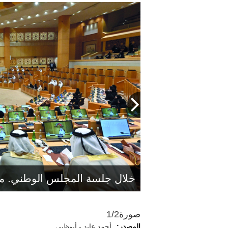
خلال جلسة المجلس الوطني. م
صورة
1/2
المصدر:
أحمد عابد - أبوظبي