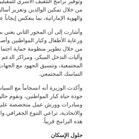
وتوفير برامج التثقيف الأسري للمقبل
من خلال تمكين الوالدين وتعزيز أساليب
والهوية الإماراتية، بما ينعكس إيجاباً
وأشارت إلى أن المحور الثاني يعني ب
ورعاية الأطفال وكبار المواطنين وأصح
من خلال تطوير منظومة حماية اجتماعي
وآليات التدخل المبكر، ومراكز الدعم
المجتمعية، وتنسيق الجهود مع الجهات
التماسك المجتمعي.
وأكدت الوزيرة أنه انسجاماً مع السياس
جودة حياة كبار المواطنين، ونقوم حال
ومبادرات وورش عمل متخصصة على مست
والاتحادية، تراعي التنوع الجغرافي و
هذه البرامج قريباً.
حلول الإسكان