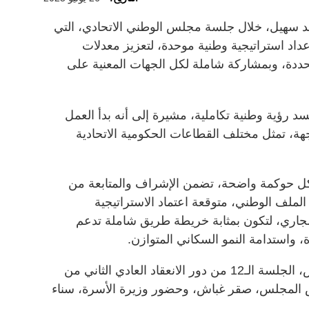
 سهيل، خلال جلسة مجلس الوطني الاتحادي، التي
عداد استراتيجية وطنية موحدة، لتعزيز معدلات
دة، وبمشاركة شاملة لكل الجهات المعنية على
د رؤية وطنية تكاملية، مشيرة إلى أنه بدأ العمل
 صياغته بمشاركة فاعلة من 17 جهة، تمثل مختلف القطاعات الحكومية الاتحادية
ل حوكمة واضحة، تضمن الإشراف والمتابعة من
ا الملف الوطني، متوقعة اعتماد الاستراتيجية
م الجاري، لتكون بمثابة خريطة طريق شاملة تدعم
، واستدامة النمو السكاني المتوازن.
وعقد المجلس الوطني الاتحادي، أمس، الجلسة الـ12 من دور الانعقاد العادي الثاني من
ـ18، برئاسة رئيس المجلس، صقر غباش، وحضور وزيرة الأسرة، سناء