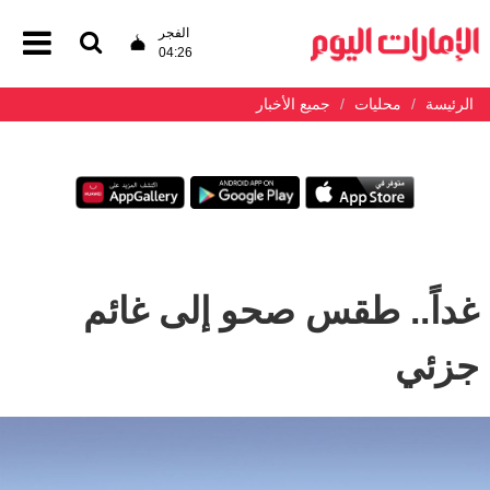
الفجر
04:26
الرئيسة
محليات
جميع الأخبار
غداً.. طقس صحو إلى غائم
جزئي