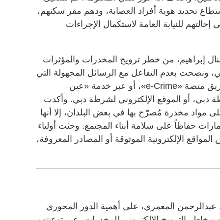
اع تحديد هوية أفراد العصابة، ودهم مقر سكنهم،
إحالتهم للنيابة العامة لاستكمال الإجراءات
منال إبراهيم، من خطر ترويج المخدرات والمؤثرات
ي، ونصحت بعدم التفاعل مع الرسائل المجهولة التي
تصل من الغرباء، والإبلاغ عنها عبر طريق منصة «e-Crime»، أو عبر خدمة «عين
 دبي، أو الموقع الإلكتروني لشرطة دبي. وأكدت
ى مواد مخدرة مُصرّح بها في بعض البلدان، إلا أنها
رات حفاظاً على سلامة أبناء المجتمع. وحثت أولياء
 المواقع الإلكترونية الموثوقة أو المصادر المعروفة،
د عبدالرحمن المعمري، على أهمية الدور المحوري
من مخاطر الترويج الإلكتروني للمخدرات، عبر توعيتهم