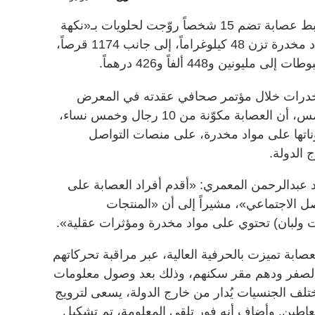
أعلنت القيادة العامة لشرطة دبي، ضبط عصابة تضم 15 شخصاً روّجت لحلويات بـ«نكهة
المخدرات»، تحتوي مكوناتها على مواد مخدرة تزن 48 كيلوغراماً، إلى جانب 1174 قرصاً،
نين و448 ألفاً و426 درهماً.
مخدرات خلال مؤتمر صحافي عقدته في المعرض
التوعوي لمكافحة المخدرات، صباح أمس، أن العصابة مكوّنة من 10 رجال وخمس نساء،
اتها على مواد مخدرة، على منصات التواصل
الدولة.
د عبدالرحمن المعمري: «أقدم أفراد العصابة على
 الاجتماعي»، مشيراً إلى أن «المنتجات
 ولبان) تحتوي على مواد مخدرة ومؤثرات عقلية».
ابة تميزت بالحرفية العالية، عبر مراقبة تحركاتهم
 الصفر ودهم مقر سكنهم، وذلك بعد وصول معلومات
 مختلف الجنسيات يُدار من خارج الدولة، يسعى لترويج
اطين. وأضاف أنه فور تلقي المعلومة، تم تشكيل