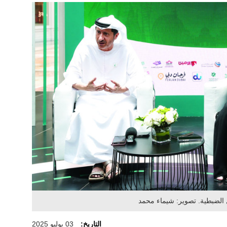
الضبطية. تصوير: شيماء محمد
التاريخ:
03 يوليو 2025