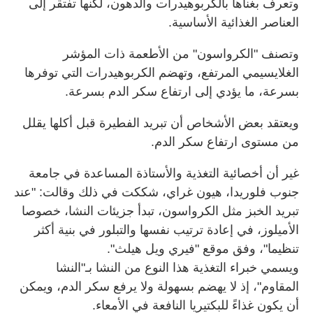
وتعرف بغناها بالكربوهيدرات والدهون، لكنها تفتقر إلى
العناصر الغذائية الأساسية.
وتصنف "الكرواسون" من الأطعمة ذات المؤشر
الغلايسيمي المرتفع، وتهضم الكربوهيدرات التي توفرها
بسرعة، ما يؤدي إلى ارتفاع سكر الدم بسرعة.
ويعتقد بعض الأشخاص أن تبريد الفطيرة قبل أكلها يقلل
من مستوى ارتفاع سكر الدم.
غير أن أخصائية التغذية والأستاذة المساعدة في جامعة
جنوب فلوريدا، هيون غراي، شككت في ذلك وقالت: "عند
تبريد الخبز مثل الكرواسون، تبدأ جزيئات النشا، خصوصا
الأميلوز، في إعادة ترتيب نفسها والتبلور في بنية أكثر
تنظيما"، وفق موقع "فيري ويل هيلث".
ويسمي خبراء التغذية هذا النوع من النشا بـ"النشا
المقاوم"، إذ لا يهضم بسهولة ولا يرفع سكر الدم، ويمكن
أن يكون غذاءً للبكتيريا النافعة في الأمعاء.