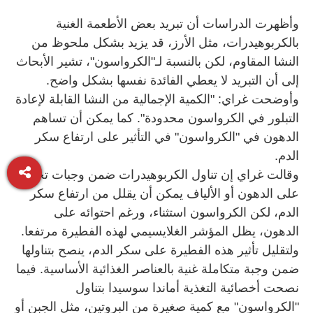
وأظهرت الدراسات أن تبريد بعض الأطعمة الغنية
بالكربوهيدرات، مثل الأرز، قد يزيد بشكل ملحوظ من
النشا المقاوم، لكن بالنسبة لـ"الكرواسون"، تشير الأبحاث
إلى أن التبريد لا يعطي الفائدة نفسها بشكل واضح.
وأوضحت غراي: "الكمية الإجمالية من النشا القابلة لإعادة
التبلور في الكرواسون محدودة". كما يمكن أن تساهم
الدهون في "الكرواسون" في التأثير على ارتفاع سكر
الدم.
وقالت غراي إن تناول الكربوهيدرات ضمن وجبات تحتوي
على الدهون أو الألياف يمكن أن يقلل من ارتفاع سكر
الدم، لكن الكرواسون استثناء، ورغم احتوائه على
الدهون، يظل المؤشر الغلايسيمي لهذه الفطيرة مرتفعا.
ولتقليل تأثير هذه الفطيرة على سكر الدم، ينصح بتناولها
ضمن وجبة متكاملة غنية بالعناصر الغذائية الأساسية. فيما
نصحت أخصائية التغذية أماندا سوسيدا بتناول
"الكرواسون" مع كمية صغيرة من البروتين، مثل الجبن أو