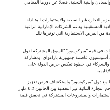
عادن والبنية التحتية، فضلاً عن دورها المتنامي
يز التجارة غير النفطية والاستثمارات المتبادلة
ية المستقبلية ودعم الشركات الإماراتية الراغبة
ادة من الفرص الاستثمارية التي توفرها تلك
ات في قمة "ميركوسور" "السوق المشتركة لدول
ينة أسونسيون عاصمة جمهورية باراغواي، بمشاركة
ء والشركاء في خطوة تعكس حرص الدولة على
إقليمية.
ها مع دول "ميركوسور" واستكشاف فرص تعزيز
التعاون التجاري والاستثماري إذ بلغ حجم التجارة الثنائية غير النفطية بين الجانبين 6.2 مليار
2 فيما أسهمت الاستثمارات والمشروعات المشتركة في تحقيق قيمة