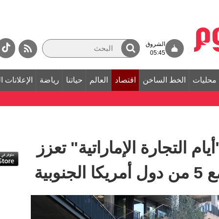
الشروق
05:45
محليات
الخط الساخن
اقتصاد
العالم
حياتنا
رياضة
الإعلانات ا
أيام التجارة الإماراتية" تعزز
وبية