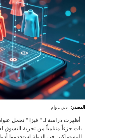
المصدر:
دبي ـ وام
المستهلكين في الدولة استخدموا أدو