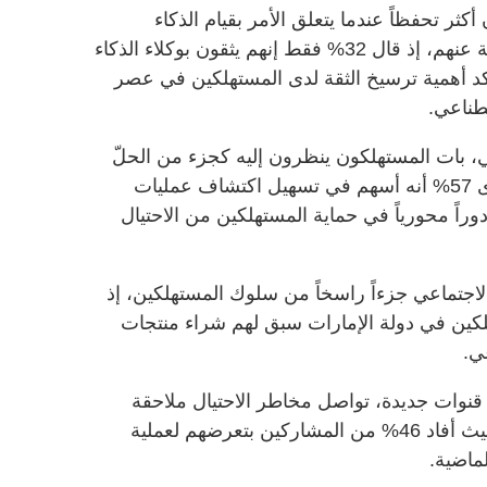
أكثر تحفظاً عندما يتعلق الأمر بقيام الذكاء
الاصطناعي بإتمام عمليات الشراء نيابة عنهم، إذ قال 32% فقط إنهم يثقون بوكلاء الذكاء
ؤكد أهمية ترسيخ الثقة لدى المستهلكين في عصر
صطناعي.
، بات المستهلكون ينظرون إليه كجزء من الحلّ
لمواجهة الاحتيال الإلكتروني، حيث يرى 57% أنه أسهم في تسهيل اكتشاف عمليات
 85% أنه سيلعب دوراً محورياً في حماية المستهلكين من الاحتيال
اجتماعي جزءاً راسخاً من سلوك المستهلكين، إذ
69% من المستهلكين في دولة الإمارات سبق لهم شراء منتجات
ي.
 قنوات جديدة، تواصل مخاطر الاحتيال ملاحقة
المستهلكين في الفضاء الإلكتروني، حيث أفاد 46% من المشاركين بتعرضهم لعملية
ماضية.