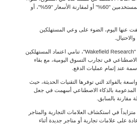
للتحقق من تقييمات المنتجات وآراء المستخدمين "60%" أو لمقارنة الأسعار "59%"، أو
ت عنها اليوم، الضوء على وعي المستهلكين
الاحتيال.
وأظهرت الدراسة، التي أجرتها شركة "Wakefield Research"، تنامي اعتماد المستهلكين
الاصطناعي في تجارب التسوق اليومية، مع بقاء
سمة عند إتمام عمليات الدفع.
سعة بالفوائد التي توفرها التقنيات الحديثة، حيث
وات المدعومة بالذكاء الاصطناعي أسهمت في جعل
 مقارنة بالسابق.
متزايداً في استكشاف العلامات التجارية والمتاجر
نهم يتعرفون عادة على علامات تجارية أو متاجر جديدة أثناء