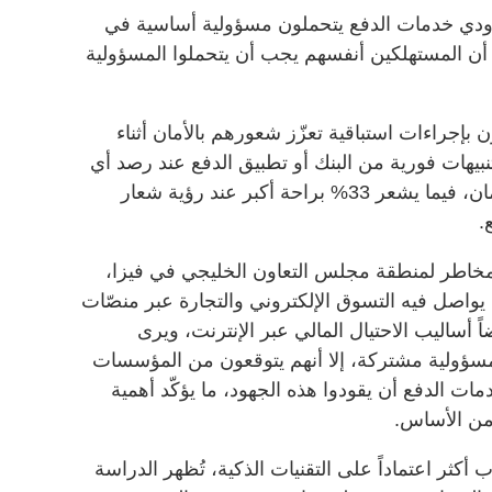
 أن مزودي خدمات الدفع يتحملون مسؤولية أساسية في
المجال، بينما لم يعتبر سوى 19% أن المستهلكين أنفسهم يجب أن يتحملوا المسؤولية
إجراءات استباقية تعزّز شعورهم بالأمان أثناء
 قال 60% إن تلقّي تنبيهات فورية من البنك أو تطبيق الدفع عند رصد أي
نشاط مريب يمنحهم شعوراً أكبر بالأمان، فيما يشعر 33% براحة أكبر عند رؤية شعار
.
لمخاطر لمنطقة مجلس التعاون الخليجي في فيزا،
يواصل فيه التسوق الإلكتروني والتجارة عبر منصّات
ً أساليب الاحتيال المالي عبر الإنترنت، ويرى
 مسؤولية مشتركة، إلا أنهم يتوقعون من المؤسسات
ات الدفع أن يقودوا هذه الجهود، ما يؤكّد أهمية
من الأساس.
أكثر اعتماداً على التقنيات الذكية، تُظهر الدراسة