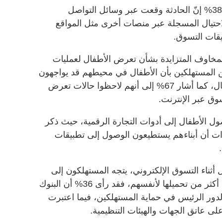
ومن بين الذين تعرضوا للاحتيال، قال 38% إنّ الحادثة وقعت عبر وسائل التواصل
احتيال المسجلة عبر منصات أخرى مثل المواقع
بيقات التسوق.
خاوف المتزايدة بشأن تعرض الأطفال لعمليات
 عبر الإنترنت، إذ أفاد 80% من المستهلكين بأن الأطفال في محيطهم قد يواجهون
صعوبة في التمييز بين محاولات الاحتيال، كما أشار 67% إلى أنهم لاحظوا حالات تعرض
سوق عبر الإنترنت.
صول الأطفال إلى أدوات التجارة الرقمية، حيث ذكر
ارات أن أبناءهم يستطيعون الوصول إلى تطبيقات
ل أثناء التسوق الإلكتروني، يتجه المستهلكون إلى
تحميل المؤسسات المسؤولية الأولى، أكثر من تحميلها لأنفسهم، فقد رأى 36% أن البنوك
دور الرئيس في حماية المستهلكين، فيما اعتبرت
لى عاتق الجهات والهيئات التنظيمية.