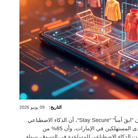
التاريخ:
09 يونيو 2026
أظهرت دراسة لـ " فيزا " تحمل عنوان "ابقَ آمناً" "Stay Secure"، أن الذكاء الاصطناعي
بات جزءاً متنامياً من تجربة التسوق لدى المستهلكين في الإمارات، وأن 85% من
ات الذكاء الاصطناعي للمساعدة في التسوق، سواء