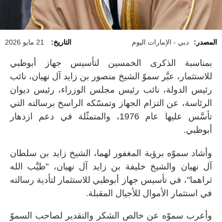
المصدر:
دبي - الإمارات اليوم
التاريخ:
21 مايو 2026
بمناسبة الذكرى الخمسين لتأسيس جهاز أبوظبي
للاستثمار، عبَّر سموّ الشيخ منصور بن زايد آل نهيان، نائب
رئيس الدولة، نائب رئيس مجلس الوزراء، رئيس ديوان
الرئاسة، عن التزام الجهاز وتمسّكه الراسخ برسالته التي
تأسَّس عليها عام 1976، والمتمثّلة في دعم ازدهار
أبوظبي.
وأشاد سموّه برؤية المغفور لهما، الشيخ زايد بن سلطان
آل نهيان والشيخ خليفة بن زايد آل نهيان، "طيَّب الله
ثراهما"، في تأسيس جهاز أبوظبي للاستثمار لتأدية رسالته
في استثمار الأموال للأجيال المقبلة.
وأعرب سموّه عن خالص الشكر والتقدير لصاحب السموّ