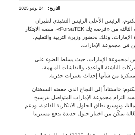
التاريخ:
24 يونيو 2025
توم، الرئيس الأعلى الرئيس التنفيذي لطيران
الإمارات والمجموعة، فعاليات النسخة الثالثة من «فرصة تِك ForsaTEK»، منصة الابتكار
إمارات، وذلك بحضور وزيرة التربية والتعليم،
يين في مجموعة الإمارات.
يس لمجموعة الإمارات، حيث يسلط الضوء على
ركات الناشئة الواعدة، والنقاشات الملهمة،
مبتكرة من شأنها إحداث تغييرات جذرية.
م: «استناداً إلى النجاح الذي حققته النسختان
ان، يأتي (فرصة تك 2025) ليجسد التزام مجموعة الإمارات المتواصل بترسيخ
النا، وتوسيع نطاق الحلول الابتكارية القائمة، ودعم
عّالة تمكّن من اختبار حلول جديدة تدفع مسيرتنا