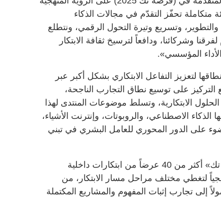
وأضاف سموه: «تبرهن المعروضات المتقدمة في (فرصة تك 2025) على الرؤية المنهجية
ئة متكاملة تحفّز التقدّم في مجالات الذكاء
والتطوير، وتسريع وتيرة التحول الرقمي، ونتطلع
رقنا وشركائنا، ودافعاً لترسيخ ثقافة الابتكار
أداء المؤسسي».
قها لتعزيز التفاعل الابتكاري بشكل أكبر عبر
التركيز على توسيع نطاق التجارب الناجحة،
 الحلول الابتكارية، وتسلط موضوعات المنتدى لهذا
ها الذكاء الاصطناعي، والروبوتات، وإنترنت الأشياء،
وء على الدور المحوري للعامل البشري في تبني
وشهدت نسخة هذا العام من «فرصة تك» أكثر من 40 عرضاً من ابتكارات داخلية
جياً لتغطي مختلف مراحل مسار الابتكار، من
صولاً إلى تجارب إثبات المفهوم والمشاريع المكتملة