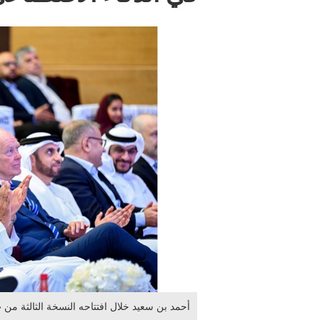
أحمد بن سعيد خلال افتتاحه النسخة الثالثة من «فرصة تِك rsaTEK