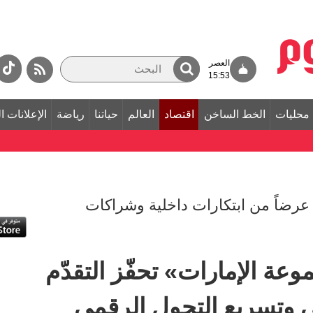
العصر
15:53
محليات
الخط الساخن
اقتصاد
العالم
حياتنا
رياضة
الإعلانات ا
فتتح «فرصة تِك» بمشاركة 40 عرضاً من ابتكارات داخلية وشراكات
عة الإمارات» تحفّز التقدّم
ي وتسريع التحول الرقمي