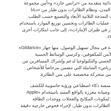
 ذاتية متقدمة من «ترانس جارد» و«أمن مجموعة
المدن، ونظام الطائرات بدون طيار من «دناتا
لنمذجة الثلاثية الأبعاد والتصنيع حسب الطلب
ل عمليات الطائرات وتحسين توزيع الموارد باستخدام
 في طيران الإمارات»، إلى جانب ابتكارات أخرى
ء.
وتضمنت منطقة التجارب مبادرات عدة في مجال تسهيل الوصول، منها جهاز «Glidance»
الآمن للمكفوفين، وكرسي الوسائط الحسية
تصميم الحسي والتكنولوجيا لدعم وإشراك المسافرين من
رباص» الشاملة التي تتضمن مرحاضاً للأشخاص
اسي متحركة مخصصة على متن الطائرة.
 منصة ذكاء اصطناعي ورؤية حاسوبية للكشف
السريع والدقيق عن قطع المحركات، وصيانة معززة بالواقع الممتد باستخدام «Apple
لبصري لمكونات المكابح والعجلات ووحدات الطاقة
 الطائرات بدون طيار، لإجراء فحوص خارجية دقيقة