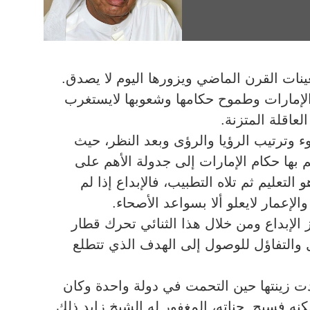
نات القرن الماضي ويزورها اليوم لا يصدق.
لإمارات وطموح حكامها وشعوبها لايستغرب
لعاقلة المتزنة.
ء وترتيب الرؤيا والرؤى وبعد النظر، حيث
م بها حكام الإمارات إلى جدولة الأهم على
لتعليم ثم تلاه التطبيب، فالإبداع إذا لم
الإعمار لايعلو ألا بسواعد الأصحاء.
الإبداع ومن خلال هذا الثنائي تحرك قطار
 والتفاؤل للوصول إلى الهدف الذي تتطلع
ت زينتها حين التحمت في دولة واحدة وكان
نه فسيح جناته، المغفور له الشيخ زايد ذلك