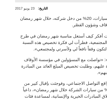
التاريخ:
23 يونيو 2017
خصّص مواطن، يملك شركة لتأجير السيارات، 20% من دخل شركته، خلال شهر رمضان
قاف وشؤون القصّر.
ت أفكر كيف أستغل مناسبة شهر رمضان في طرح
 المجتمعية، فطرأت لي فكرة تخصيص هذه النسبة
كون وقفاً نافعاً لي ولأسرتي ولمجتمعي».
م»: «تواصلت مع المسؤولين في مؤسسة الأوقاف
ليهم، وطلبت تخصيص المبلغ العائد من المبادرة
نهم».
قع التواصل الاجتماعي، وفوجئت بإقبال كبير من
مستأجرين، إذ تم تأجير أكثر من 80% من سيارات الشركة خلال شهر رمضان»، داعياً
ق المبادرات الخيرية والإنسانية، لمساعدة فئات