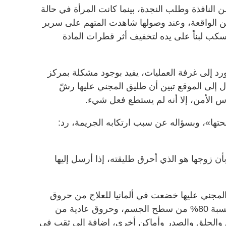
النافذة وطلب النجدة، بينما كانت المرأة في حالة
ة عن الواقعة، وعند وصولها شاهدت المتهم على سرير
سكب لبناً على يده لتخفيف أثر قطرات المادة
د إلى غرفة العمليات، يفيد بوجود مشكلة بمركز
ل إلى الموقع تبين أن طليق المجني عليها رشّ
 الأمن، إلا أنه لم يستطع فعل شيء.
حتها»، وبسؤاله عن سبب ارتكابه الجريمة، رد:
ن زوجها هو الذي أحرق طليقته، إذا أرسل إليها
لمجني عليها خضعت في ألمانيا للعلاج من حروق
كيميائية من الدرجتين الثانية والثالثة بنسبة 80% من سطح الجسم، وحروق عادية من
سبة 31%، في الرأس والحلق والصدر وأماكن أخرى، إضافة إلى ثقب في