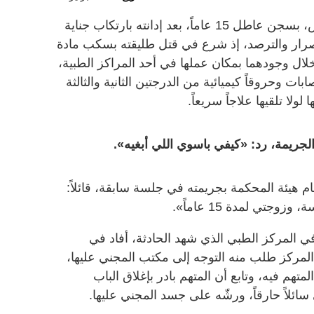
قضت محكمة الجنايات في دبي، أمس، بسجن عاطل 15 عاماً، بعد إدانته بارتكاب جناية
صرار والترصد، إذ شرع في قتل طليقته بسكب مادة
ال وجودهما بمكان عملها في أحد المراكز الطبية،
ت وحروقاً كيميائية من الدرجتين الثانية والثالثة
جريمة، رد: «كيفي باسوي اللي أبغيه».
م (خليجي - 44 عاماً) أمام هيئة المحكمة بجريمته في جلسة سابقة، قائلاً:
تي لمدة 15 عاماً».
 المركز الطبي الذي شهد الحادثة، أفاد في
ي المركز طلب منه التوجه إلى مكتب المجني عليها،
هم فيه، وتابع أن المتهم بادر بإغلاق الباب
سائلاً حارقاً، ورشّه على جسد المجني عليها.