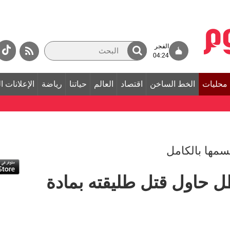
الفجر
04:24
محليات
الخط الساخن
اقتصاد
العالم
حياتنا
رياضة
الإعلانات ا
سمها بالكامل
اً لعاطل حاول قتل طليقته بمادة