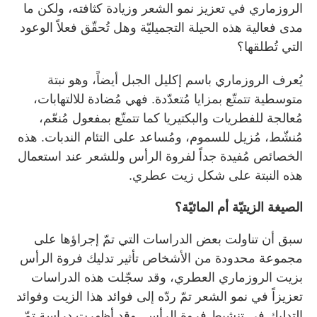
الروزماري في تعزيز نمو الشعر وزيادة كثافته، ولكن ما
مدى فعالية هذه الحيلة التجميليّة وهل تُحقّق فعلاً الوعود
التي تُطلقها؟
يُعرف الروزماري باسم إكليل الجبل أيضاً، وهو نبتة
متوسطية تتمتّع بمزايا مُتعدّدة. فهي مُضادة للالتهابات،
مُعالجة للفطريات والبكتيريا كما تتمتّع بمفعول مُنعّم،
مُنشّط، مُزيل للسموم، ومُساعد على التئام الندبات. هذه
الخصائص مُفيدة جداً لفروة الرأس وللشعر عند استعمال
هذه النبتة على شكل زيت عطري.
الصيغة الزيتيّة أم المائيّة؟
سبق أن تناولت بعض الدراسات التي تمّ إجراؤها على
مجموعة محدودة من الأشخاص تأثير تدليك فروة الرأس
بزيت الروزماري العطري، وقد سجّلت هذه الدراسات
تعزيزاً في نمو الشعر تمّ ردّه إلى فوائد هذا الزيت وفوائد
التدليك في تنشيط فروة الرأس. وقد أظهرت دراسة تمّ