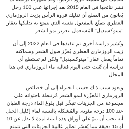
نشر نتائجها في العام 2015 بعد إجرائها على 100 رجل
يُعانون من الصلع أن تدليك فروة الرأس بزيت الروزماري
العطري يتمتّع بالمفعول نفسه الذي يتمتع به تدليكها بعقار
"مينوكسيديل" المُستعمل لتعزيز نمو الشعر.
وتُشير دراسة أخرى تم تنفيذها في العام 2022 إلى أن
زيت الروزماري العطري يُعزّز طول الشعر وسماكته
تماماً يفعل عقار "مينوكسيديل" ولكن لم تستطع أي
دراسة أن تُثبت حتى اليوم فعالية ماء الروزماري في هذا
المجال.
ويعود سبب ذلك حسب الخبراء إلى أن خصائص
الروزماري المُعزّزة لنمو الشعر مُرتبطة باحتوائه على
مجموعة من الجزيئات تتبخّر قبل بلوغ الماء درجة الغليان
عند 100 درجة مئوية. والمُشكلة بالنسبة لماء إكليل الجبل
أنه يجب أن يتمّ غلي أوراق هذه النبتة لمدة لا تقل عن 10
أو 15 دقيقة مما يُفسّر تطاير غالبية الجزيئات التي تتمتع