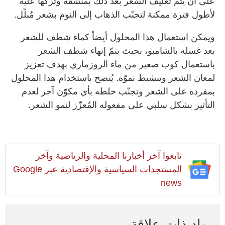
على أن يتمّ تغليف الشعر بعد ذلك بمنشفة وتركها عليه
لأطول فترة ممكنة لتجنّب الذهاب إلى النوم بشعر مُبلّل.
ويمكن استعمال هذا المحلول أيضاً كماء شطف للشعر
بعد غسله بالشامبو، بحيث يتمّ إنهاء شطف الشعر
باستعمال كوب صغير من ماء الروزماري بهدف تعزيز
لمعان الشعر وتنشيط نموّه. يُنصح باستخدام هذا المحلول
بمفرده على الشعر وتجنّب خلطه بأي مكوّن آخر لعدم
التأثير بشكل سلبي على مفعوله المُعزّز لنمو الشعر.
تابعوا آخر أخبارنا المحلية والرياضية وآخر
المستجدات السياسية والإقتصادية عبر Google
news
مواد ذات علاقة