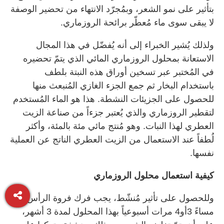
بتأثير على نمو الشعر، وبمُجرّد الانتهاء من تحضير الوصفة
لا يبقى سوى ماء مُعطّر برائحة الروزماري.
ولذلك يُشير الخبراء إلى أنه يُفضّل في هذا المجال
الاستعانة بمحلول الروزماري المائي الذي يتمّ تحضيره
في المُختبر عبر تسخين أوراق هذه النبتة بلطف
باستخدام البخار ثم جمع الجزء الغازي المُنبعث منها
للحصول على الجزيئات النشطة. هذا هو الماء المُستخدم
لتقطير الروزماري والذي يُعتبر جزءاً من صناعة الزيت
العطري لهذا النبات. وهو مُنتج مائي مئة بالمئة، وأكثر
لُطفاً عند الاستعمال من الزيت العطري الناتج عن العملية
نفسها.
كيفية استعمال محلول الروزماري
وللحصول على تأثير مُنشّط، يجب فرك فروة الرأس
مساءً 3أو4 مرات أسبوعياً بهذا المحلول لمدة 3 أشهر،