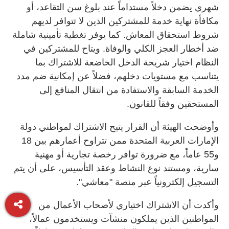
شهري يضمن دخلاً مستداماً عند بلوغ سن التقاعد، أو
مكافأة نهاية خدمة للمشتركين الذين لا تتوافر لديهم
شروط استحقاق المعاش. كما يوفر تغطية تأمينية شاملة
ضد أخطار العجز الكلي والوفاة. ويتاح للمشتركين في
النظام اختيار شريحة الدخل الخاضعة للاشتراك بما
يتناسب مع مستويات دخلهم، فضلاً عن إمكانية ضم مدد
الخدمة السابقة والاستفادة من انتقال المنافع إلى
المستحقين وفقاً للقانون.
وأوضحت الهيئة أن القرار يتيح الاشتراك لمواطني دولة
الإمارات العربية المتحدة ممن تتراوح أعمارهم بين 18
و55 عاماً، مع ضرورة توافر رخصة تجارية أو مهنية
سارية، ومستند نوع النشاط وعقد التأسيس، على أن يتم
التسجيل إلكترونياً عبر منصة "معاشي".
وأكدت أن الاشتراك اختياري لأصحاب الأعمال من
المواطنين الذين يملكون منشآت ويستخدمون عمالاً،