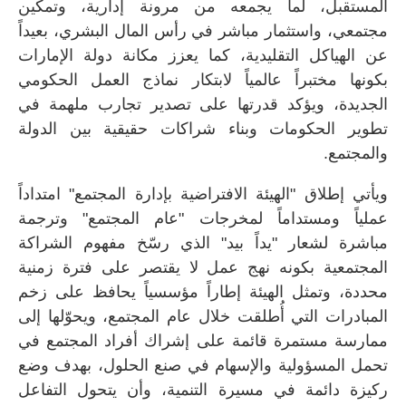
المستقبل، لما يجمعه من مرونة إدارية، وتمكين
مجتمعي، واستثمار مباشر في رأس المال البشري، بعيداً
عن الهياكل التقليدية، كما يعزز مكانة دولة الإمارات
بكونها مختبراً عالمياً لابتكار نماذج العمل الحكومي
الجديدة، ويؤكد قدرتها على تصدير تجارب ملهمة في
تطوير الحكومات وبناء شراكات حقيقية بين الدولة
والمجتمع.
ويأتي إطلاق "الهيئة الافتراضية بإدارة المجتمع" امتداداً
عملياً ومستداماً لمخرجات "عام المجتمع" وترجمة
مباشرة لشعار "يداً بيد" الذي رسّخ مفهوم الشراكة
المجتمعية بكونه نهج عمل لا يقتصر على فترة زمنية
محددة، وتمثل الهيئة إطاراً مؤسسياً يحافظ على زخم
المبادرات التي أُطلقت خلال عام المجتمع، ويحوّلها إلى
ممارسة مستمرة قائمة على إشراك أفراد المجتمع في
تحمل المسؤولية والإسهام في صنع الحلول، بهدف وضع
ركيزة دائمة في مسيرة التنمية، وأن يتحول التفاعل