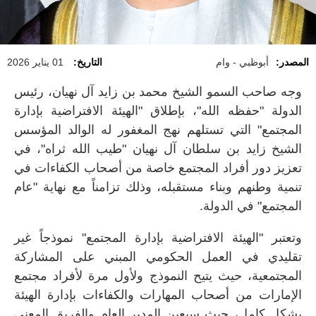
المصدر:
أبوظبي - وام
التاريخ:
01 يناير 2026
وجه صاحب السمو الشيخ محمد بن زايد آل نهيان، رئيس
الدولة "حفظه الله"، بإطلاق "الهيئة الافتراضية بإدارة
المجتمع" التي تستلهم نهج المغفور له الوالد المؤسس
الشيخ زايد بن سلطان آل نهيان "طيب الله ثراه"، في
تعزيز دور أفراد المجتمع خاصة من أصحاب الكفاءات في
تنمية وطنهم وبناء مستقبله، وذلك تزامناً مع نهاية "عام
المجتمع" في الدولة.
وتعتبر "الهيئة الافتراضية بإدارة المجتمع" نموذجاً غير
تقليدي في العمل الحكومي المبني على المشاركة
المجتمعية، حيث يتيح النموذج ولأول مرة لأفراد مجتمع
الإمارات من أصحاب المهارات والكفاءات بإدارة الهيئة
بشكل كامل، حيث سيعين المدير العام والفريق المعني