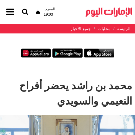
المغرب
19:03
الرئيسة
محليات
جميع الأخبار
محمد بن راشد يحضر أفراح
النعيمي والسويدي