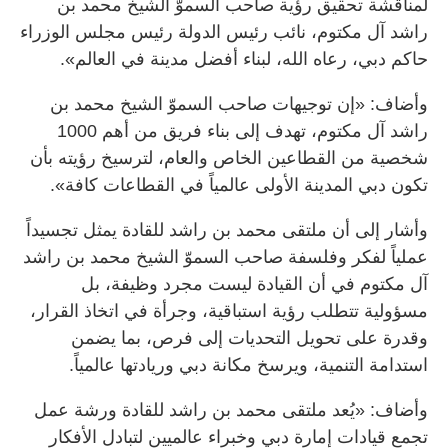
لمناقشة تحقيق رؤية صاحب السموّ الشيخ محمد بن
راشد آل مكتوم، نائب رئيس الدولة رئيس مجلس الوزراء
حاكم دبي، رعاه الله، لبناء أفضل مدينة في العالم».
وأضاف: «إن توجيهات صاحب السموّ الشيخ محمد بن
راشد آل مكتوم، تهدف إلى بناء فريق من أهم 1000
شخصية من القطاعين الخاص والعام، لترسيخ رؤيته بأن
تكون دبي المدينة الأولى عالمياً في القطاعات كافة».
وأشار إلى أن ملتقى محمد بن راشد للقادة يمثل تجسيداً
عملياً لفكر وفلسفة صاحب السموّ الشيخ محمد بن راشد
آل مكتوم في أن القيادة ليست مجرد وظيفة، بل
مسؤولية تتطلب رؤية استباقية، وجرأة في اتخاذ القرار،
وقدرة على تحويل التحديات إلى فرص، بما يضمن
استدامة التنمية، ويرسخ مكانة دبي وريادتها عالمياً.
وأضاف: «يُعد ملتقى محمد بن راشد للقادة ورشة عمل
تجمع قيادات إمارة دبي وخبراء عالميين لتبادل الأفكار