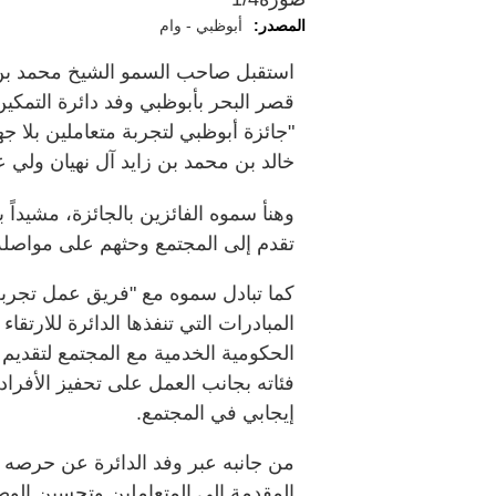
المصدر:
أبوظبي - وام
استقبل صاحب السمو الشيخ محمد بن ز
قصر البحر بأبوظبي وفد دائرة التمكين
"جائزة أبوظبي لتجربة متعاملين بلا ج
خالد بن محمد بن زايد آل نهيان ولي 
وهنأ سموه الفائزين بالجائزة، مشيداً ب
تقدم إلى المجتمع وحثهم على مواصلة ال
كما تبادل سموه مع "فريق عمل تجربة 
المبادرات التي تنفذها الدائرة للارتقا
الحكومية الخدمية مع المجتمع لتقدي
فئاته بجانب العمل على تحفيز الأفراد 
إيجابي في المجتمع.
من جانبه عبر وفد الدائرة عن حرصه 
المقدمة إلى المتعاملين وتحسين الوصو