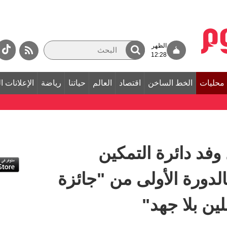
الظهر
12:28
محليات
الخط الساخن
اقتصاد
العالم
حياتنا
رياضة
الإعلانات ا
وفد دائرة التمكين
لدورة الأولى من "جائزة
ين بلا جهد"