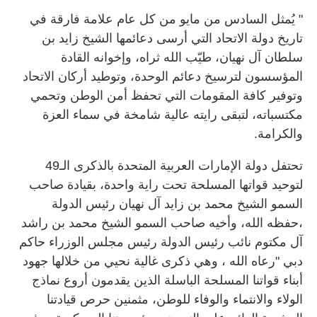
" يُمثل السادس من مايو من كل عام علامة فارقة في
تاريخ دولة الاتحاد التي أرسى دعائمها الشيخ زايد بن
سلطان آل نهيان، طيّب الله ثراه، وإخوانه القادة
المؤسسون لترسيخ دعائم الوحدة، وتوطيد أركان الاتحاد
وتوفير كافة المقومات التي تحفظ أمن الوطن وتحمي
مكتسباته، لتبقى رايته عالية شامخة في سماء العزة
والكرامة.
تحتفل دولة الإمارات العربية المتحدة بالذكرى الـ49
لتوحيد قواتها المسلحة تحت راية واحدة، بقيادة صاحب
السمو الشيخ محمد بن زايد آل نهيان رئيس الدولة
،حفظه الله، وأخيه صاحب السمو الشيخ محمد بن راشد
آل مكتوم نائب رئيس الدولة رئيس مجلس الوزراء حاكم
دبي "رعاه الله ، وهي ذكرى غالية نحيي من خلالها جهود
أبناء قواتنا المسلحة الباسلة الذين يقدمون أروع نماذج
الولاء والانتماء والوفاء للوطن، مثمنين حرص قيادتنا