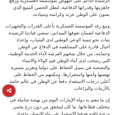
الرشيدة الدائم على النهوض بمؤسستنا العسكرية ورفع
جاهزيتها وقدراتها الدفاعية، لتظل الحصن المنيع الذي
يصون على الوطن عزته وكرامته وسيادته.
ومع رفد المؤسسة العسكرية بأعلى القدرات والتجهيزات
الدفاعية لضمان تفوقها الميداني، تمضي قيادتنا الرشيدة
بثبات نحو تنمية الوعي الوطني لدى الشباب، وإعداد
أجيال قادرة على المساهمة في الدفاع عن الوطن
وحمايته، من خلال منحهم الفرصة لأداء الخدمة الوطنية،
التي رسخت لدى أبناء الوطن قيم الولاء والانتماء
والتضحية في سبيل الحفاظ على دولتنا وتعزيز مسيرة
نهضتها وأمنها واستقرارها، ومكنتهم من الحفاظ على
أعلى درجات الاستعداد دفعاً عن الوطن في عالم حاشد
بالأزمات والنزاعات.
إن ما تنعم به دولة الإمارات اليوم من نهضة شاملة في
مختلف قطاعاتها، ما كان ليتحقق من دون درع يحمي
ورؤية ثاقبة هدفها الاستثمار في بناء الإنسان وإعداد