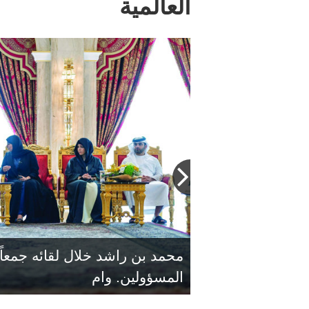
العالمية
محمد بن راشد خلال لقائه جمعاً م
المسؤولين. وام