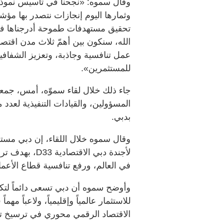
وقال سموه: «نجحنا في تأسيس نموذج 
وثمارها اليوم إنجازات نتصدر بها مؤشر
الله، سنكون بين أهمّ ثلاث مدن اقتصا
عمل تنافسية وجاذبة، وتعزيز الشفاف
للمستثمرين».
جاء ذلك خلال لقاء سموّه، أمس، جمعاً
المسؤولين، والقيادات التنفيذية لع
بدبي.
وقال سموه خلال اللقاء، إن دبي مس
لأجندة دبي الا
في العالم، ورفع تنافسية قطاع الأعمال
وأوضح سموه أن دبي تسعى دائماً لتك
للاستثمار عالمياً وإقليمياً، ولاعباً م
الاقتصاد الرقمي محوري في ترسيخ تنا