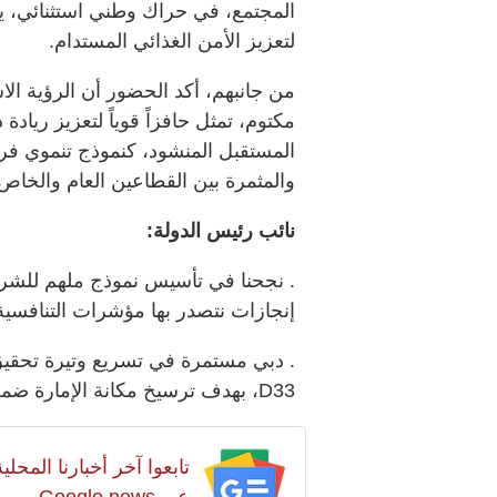
المجتمع، في حراك وطني استثنائي، ي
لتعزيز الأمن الغذائي المستدام.
من جانبهم، أكد الحضور أن الرؤية ا
مكتوم، تمثل حافزاً قوياً لتعزيز ريا
المستقبل المنشود، كنموذج تنموي فري
والمثمرة بين القطاعين العام والخاص،
نائب رئيس الدولة:
. نجحنا في تأسيس نموذج ملهم للشراك
إنجازات نتصدر بها مؤشرات التنافسية 
. دبي مستمرة في تسريع وتيرة تحقيق
D33، بهدف ترسيخ مكانة الإمارة ضمن أهمّ ثلاث مدن اقتصادية في العالم.
تابعوا آخر أخبارنا المح
عبر Google news