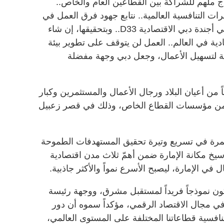
ملهم للشراكة بين القطاعين العام والخاص..
ات التنافسية العالمية.. نتابع جهود فرق العمل في
تحقيق مستهدفات طموحة أدرجناها في أجندة دبي الاقتصادية D33.. وبتحقيقها، إن شاء
دية في العالم.. العمل لن يتوقف على تطوير بيئة
ية لتسهيل الأعمال، وجعل دبي وجهة مفضلة
 من أعيان البلاد ورجال الأعمال والمستثمرين وكبار
دد من مؤسسات القطاع الخاص، وذلك في قصر زعبيل
تمرة في تسريع وتيرة تحقيق المستهدفات الطموحة
قتصادية D33، بهدف ترسيخ مكانة الإمارة ضمن أهمّ ثلاث مدن اقتصادية
 في الإمارة، ليصبح الأسرع نمواً والأكثر جاذبية.
ون نموذجاً فريداً لمستقبل مشرق، ووجهة رئيسة
هماً في مجال الاقتصاد الرقمي، مؤكداً سموه أن دور
فسية قطاعاتنا المختلفة على المستوى العالمي،