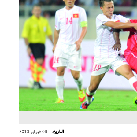
التاريخ:
08 فبراير 2013