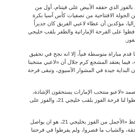
بالفوز الذي حققه الأبيض على فيتنام، أول من
لجولة الافتتاحية من تصفيات كأس آسيا بكرة
ة نهائياتها 2015 في استراليا، مؤكدين أن عطاء لاعبي الفريق كان جديراً
فظوا على الفرحة الإماراتية والظفر بلقب خليجي
قدم مباراة متوسطة فنياً، إلا انه نجح في تحقيق
، فيما يعتقد المشجع كرم جلال أن «لاعبي منتخبنا
ن البداية جيدة في المشوار الآسيوي، وتبقى فرحة
صمد «لاعبو منتخب الإمارات يستحقون الإشادة،
لأنهم كانوا متميزين في الملعب، وحفظوا لنا فرحة الفوز بلقب خليجي ‬21، والفوز على
وقال المشجع المصري احمد عبدالحافظ «الأجمل من الفوز بخليجي ‬21، هو ان يواصل
احقة، والشباب ما قصروا، ولم يفرطوا في فرحتنا