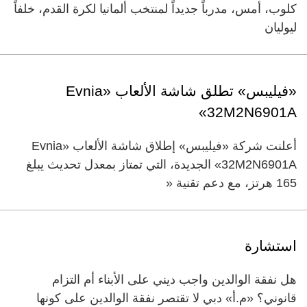
كلوب، أمس، مدرباً جديداً لمنتخب ألمانيا لكرة القدم، خلفاً
ليوليان
«فيليبس» تطلق شاشة الألعاب «Evnia
32M2N6901A»
أعلنت شركة «فيليبس» إطلاق شاشة الألعاب «Evnia
32M2N6901A» الجديدة، التي تمتاز بمعدل تحديث يبلغ
165 هرتز، مع دعم تقنية «
استشارة
هل نفقة الوالدين واجب ديني على الأبناء أم التزام
قانوني؟ «م.أ» دبي لا تقتصر نفقة الوالدين على كونها