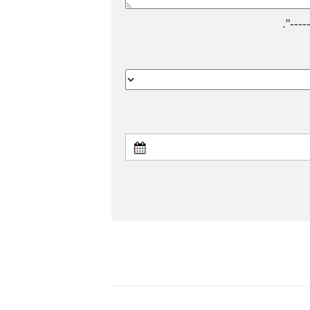
---".