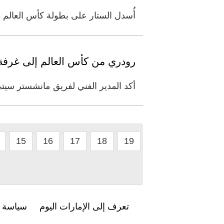
أُسدل الستار على بطولة كأس العالم 2026، بتتويج مستحق للمنتخب الإسباني «الماتادور»، ليذهب اللقب إلى من أثبت جدارته، بفضل
رودري من كأس العالم إلى غرفة 
أكد المدير الفني لفريق مانشستر سيت
15
16
17
18
19
تعرف إلى الإمارات اليوم
سياسة ا