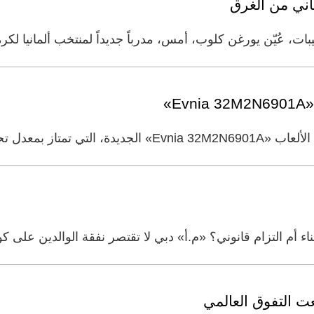
اني من الغرق
، عُيّن يورغن كلوب، أمس، مدرباً جديداً لمنتخب ألمانيا لكرة ا
»
165 هرتز، مع دعم تقنية «
 أم التزام قانوني؟ «م.أ» دبي لا تقتصر نفقة الوالدين على كونها 
ت التفوق العالمي