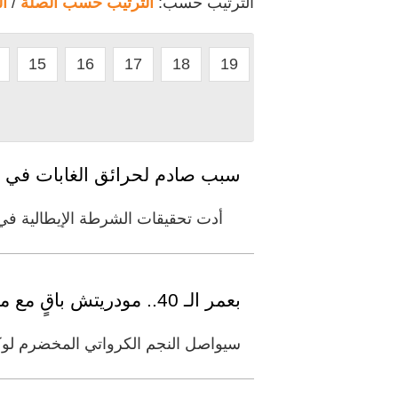
الترتيب حسب:
الترتيب حسب الصلة
/
ا
15
16
17
18
19
سبب صادم لحرائق الغابات في إ
أدت تحقيقات الشرطة الإيطالية في م
بعمر الـ 40.. مودريتش باقٍ مع ميلان لموسم إضافي
سيواصل النجم الكرواتي المخضرم لوكا