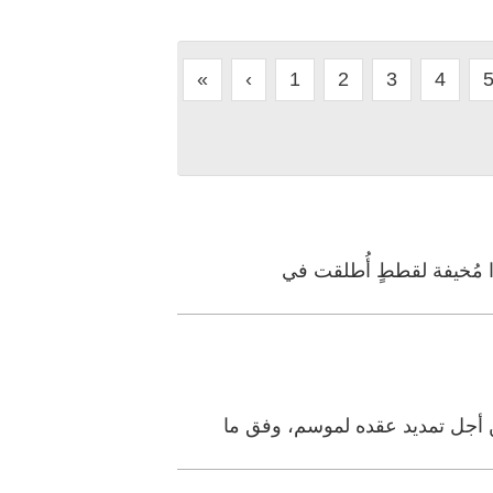
«
‹
1
2
3
4
مُخيفة لقططٍ أُطلقت في
 أجل تمديد عقده لموسم، وفق ما