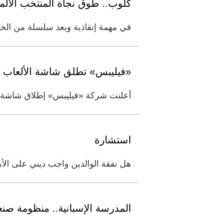
كلوب.. طوق نجاة المنتخب الألم
في مهمة إنقاذية وبعد سلسلة من الخيبات
«فيليبس» تطلق شاشة الألعاب «Evnia 32M2N6901A
أعلنت شركة «فيليبس» إطلاق شاشة الألعاب «Evnia 32M2N6901A» الجديدة، التي تمتاز بمعدل تحديث يبلغ 
استشارة
هل نفقة الوالدين واجب ديني على الأبناء
المدرسة الإسبانية.. منظومة صنع