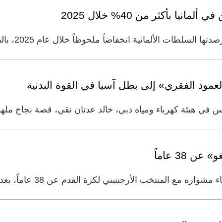
ا بأكثر من 40% خلال 2025
لمانية انخفاضاً ملحوظاً خلال عام 2025، بالتزامن مع انخفاض الهجرة غير
عمود الفقري» إلى بطل آسيا في القوة البدنية
دس في هيئة كهرباء ومياه دبي، خالد عدنان نقي، قصة نجاح مله
 38 عاماً
لمنتخب الأرجنتيني لكرة القدم عن 38 عاماً، بعد أربعة أيام من خسارة