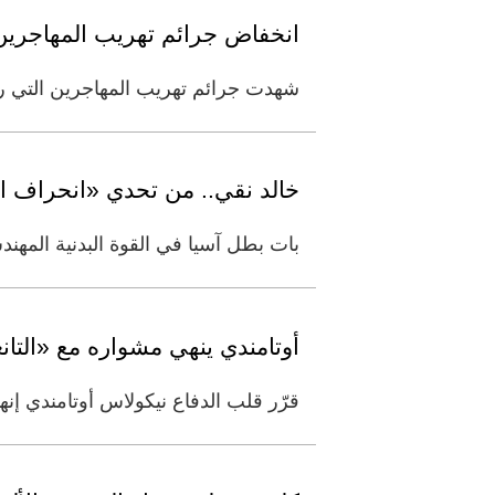
انخفاض جرائم تهريب المهاجرين في ألماني
شهدت جرائم تهريب المهاجرين التي رصدتها السلطات الأ
خالد نقي.. من تحدي «انحراف ال
بات بطل آسيا في القوة البدنية المهن
أوتامندي ينهي مشواره مع «التانغو» عن
قرّر قلب الدفاع نيكولاس أوتامندي إنهاء مشواره مع ا