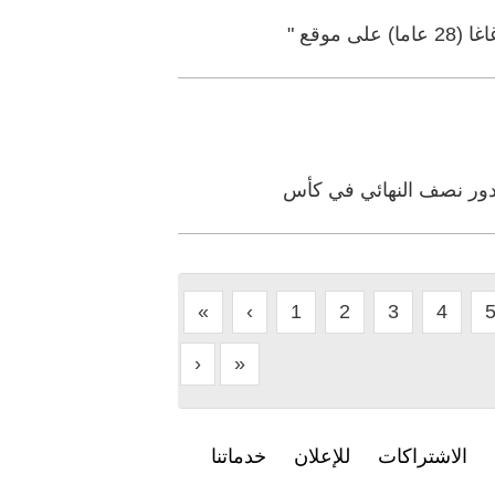
وقع "
الدور نصف النهائي في كأس
«
‹
1
2
3
4
›
»
الاشتراكات
للإعلان
خدماتنا