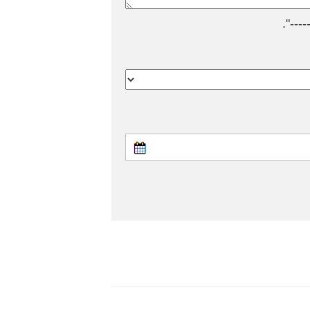
---".