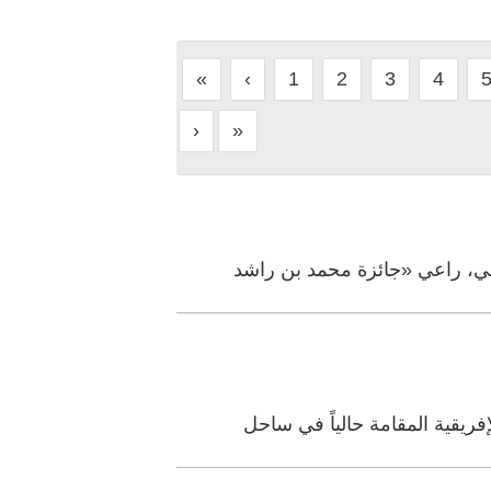
«
‹
1
2
3
4
›
»
بي، راعي «جائزة محمد بن راشد
ريقية المقامة حالياً في ساحل