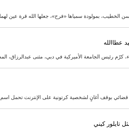
 الخطيب، بمولودة سمياها «فرح»، جعلها الله قرة عين لهما.
د عطاالله
اء، كرّم رئيس الجامعة الأميركية في دبي، مثنى عبدالرزاق، الم
أمر قضائي بوقف أغانٍ لشخصية كرتونية على الإنترنت تحمل اس
ل تايلور كيني