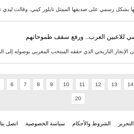
 رسمي على صديقها الممثل تايلور كيني. وقالت ليدي غاغا (28 عاما) على م
سي للاعبين العرب.. ورفع سقف طموحاتهم
ن الإنجاز التاريخي الذي حققه المنتخب المغربي بوصوله إلى 
5
6
7
8
9
10
11
12
13
14
20
لتحرير
الشروط والأحكام
سياسة الخصوصية
اتصل بنا