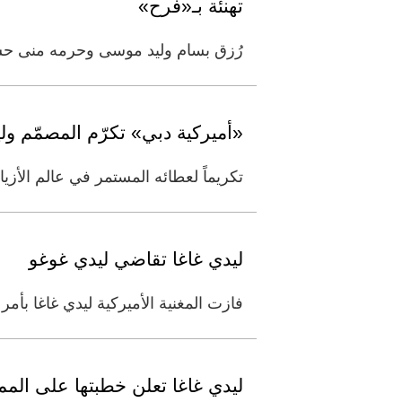
تهنئة بـ«فرح»
رُزق بسام وليد موسى وحرمه منى حسن
«أميركية دبي» تكرّم المصمّم ولي
تكريماً لعطائه المستمر في عالم الأزي
ليدي غاغا تقاضي ليدي غوغو
فازت المغنية الأميركية ليدي غاغا ب
ليدي غاغا تعلن خطبتها على الممث