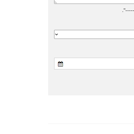
---".