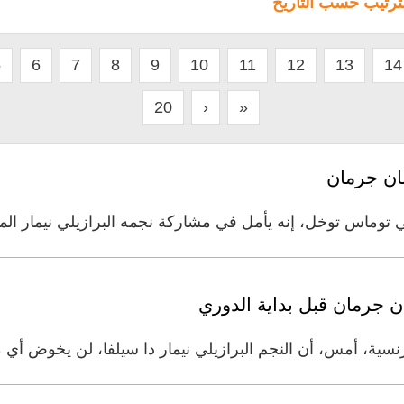
لترتيب حسب التاريخ
5
6
7
8
9
10
11
12
13
14
20
›
»
سان جرمان
توماس توخل، إنه يأمل في مشاركة نجمه البرازيلي نيمار الم
ن جرمان قبل بداية الدوري
ية، أمس، أن النجم البرازيلي نيمار دا سيلفا، لن يخوض أي م