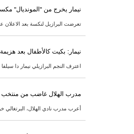
نيمار يخرج من "المونديال" مكس
تعرضت البرازيل لنكسة بعد الاعلان عن غياب هدافها نيمار حتى
نيمار: بكيت كالأطفال بعد هزيمة 
اعترف النجم البرازيلي نيمار دا سيلفا 
مدرب الهلال غاضب من منتخب الب
أعرب مدرب نادي الهلال، البرتغالي خ