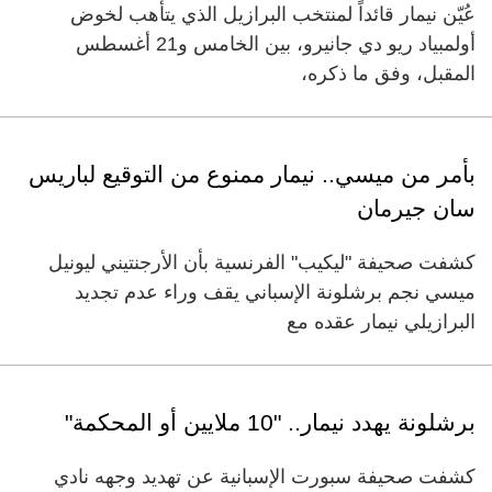
عُيّن نيمار قائداً لمنتخب البرازيل الذي يتأهب لخوض
أولمبياد ريو دي جانيرو، بين الخامس و21 أغسطس
المقبل، وفق ما ذكره،
بأمر من ميسي.. نيمار ممنوع من التوقيع لباريس
سان جيرمان
كشفت صحيفة "ليكيب" الفرنسية بأن الأرجنتيني ليونيل
ميسي نجم برشلونة الإسباني يقف وراء عدم تجديد
البرازيلي نيمار عقده مع
برشلونة يهدد نيمار.. "10 ملايين أو المحكمة"
كشفت صحيفة سبورت الإسبانية عن تهديد وجهه نادي