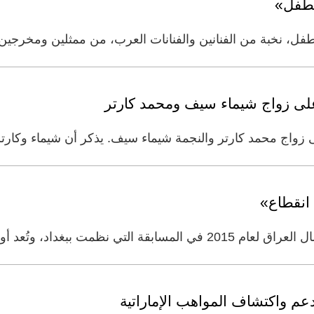
فل، نخبة من الفنانين والفنانات العرب، من ممثلين ومخرجين
على زواج شيماء سيف ومحمد كارتر
 زواج محمد كارتر والنجمة شيماء سيف. يذكر أن شيماء وكارتر ا
 انقطاع»
 وتُعد أول مسابقة ملكة جمال يشهدها
م واكتشاف المواهب الإماراتية