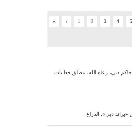
«
‹
1
2
3
4
م دبي، رعاه الله، تنطلق فعاليات
 «براند دبي»، الذراع