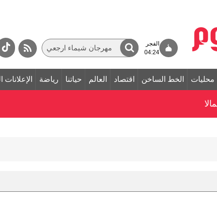
الفجر
04:24
محليات
الخط الساخن
اقتصاد
العالم
حياتنا
رياضة
الإعلانات ا
الا