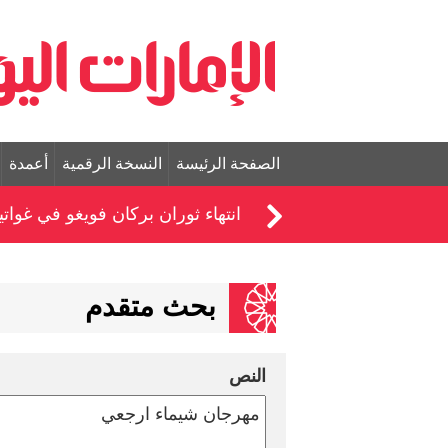
الصفحة الرئيسة
النسخة الرقمية
أعمدة
انتهاء ثوران بركان فويغو في غواتيم
بحث متقدم
النص