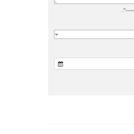
---".