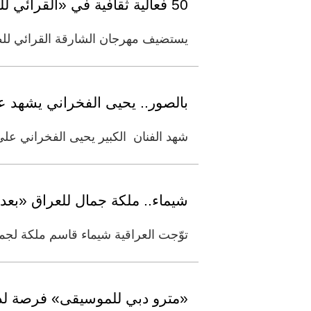
50 فعالية ثقافية في «القرائي للطفل»
يستضيف مهرجان الشارقة القرائي للط
بالصور.. يحيى الفخراني يشهد 
شهد الفنان الكبير يحيى الفخراني على
شيماء.. ملكة جمال للعراق «بعد
توّجت العراقية شيماء قاسم ملكة لجمال العراق لعام 2015 في المسابقة التي نظمت ببغداد،
«مترو دبي للموسيقى» فرصة لدع