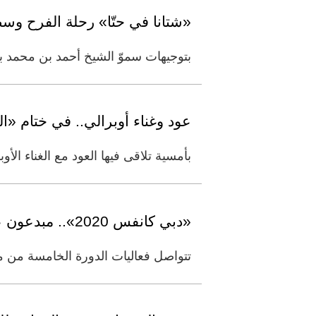
«شتانا في حتّا» رحلة الفرح وسط
بتوجيهات سموّ الشيخ أحمد بن محمد ب
عود وغناء أوبرالي.. في ختام «
بأمسية تلاقى فيها العود مع الغناء الأو
«دبي كانفس 2020».. مبدعون عالميون يسافرون «عبر الفن»
تتواصل فعاليات الدورة الخامسة من م