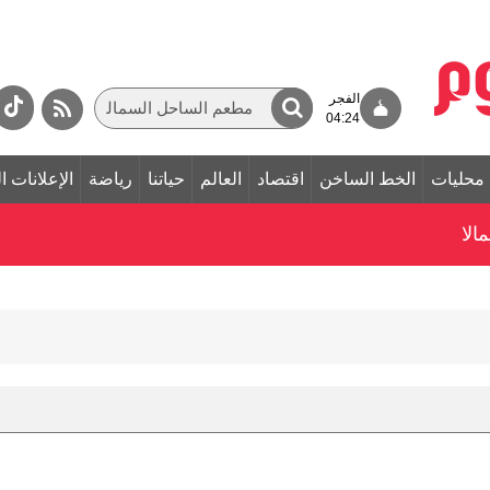
الفجر
04:24
محليات
الخط الساخن
اقتصاد
العالم
حياتنا
رياضة
الإعلانات ا
الا