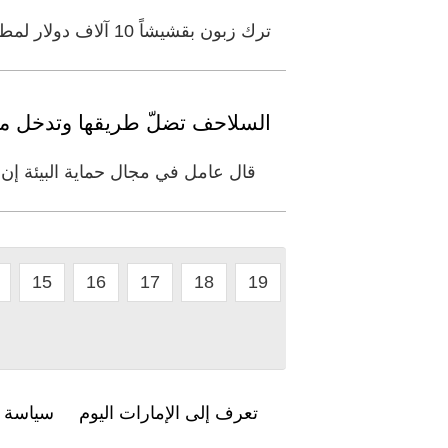
ترك زبون بقشيشاً 10 آلاف دولار لمطعم في فلوريدا، تقاسمه نحو 20 موظّفاً بشكل متساوٍ، قبل طرد معظمهم من العمل في اليوم
السلاحف تضلّ طريقها وتدخل مط
قال عامل في مجال حماية البيئة إن نحو 60 سلحفاة بحرية خرجت من بيوضها حديثاً ضلت طريقها خلال زحفها التقل
15
16
17
18
19
تعرف إلى الإمارات اليوم
سياسة ا