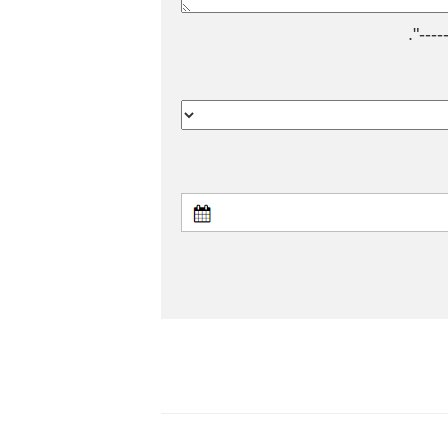
---".