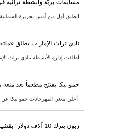
مسابقات بريّة وأنشطة تراثية ف
انطلق أول من أمس بجزيرة السمالية ا
نادي تراث الإمارات يطلق «ملتق
أطلقت إدارة الأنشطة بنادي تراث الإمارات، أو
حمو بيكا يفتتح مطعماً بعد منعه م
أعلن مغني المهرجانات حمو بيكا عن ن
زبون يترك 10 آلاف دولار "بقشيش" لمطعم