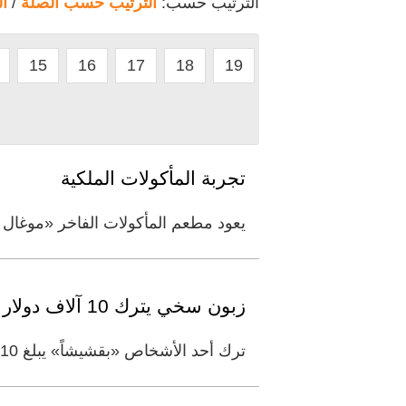
الترتيب حسب:
الترتيب حسب الصلة
/
ا
15
16
17
18
19
تجربة المأكولات الملكية
يعود مطعم المأكولات الفاخر «موغال 
زبون سخي يترك 10 آلاف دولار «بقشيشاً» في مطعم
ترك أحد الأشخاص «بقشيشاً» يبلغ 10 آلاف دولار في مطعم في فلوريدا، تقاسمه نحو 20 موظفاً بشكل متساو، قبل طرد معظمهم من