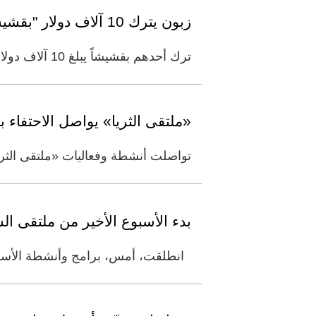
زبون يترك 10 آلاف دولار "بقشيشاً" لعمال مطعم في فلوريدا
ترك أحدهم بقشيشاً يبلغ 10 آلاف دولار في مطعم بفلوريدا، تقاسمه نحو20 موظّفاً بشكل متساوٍ، قبل طرد معظمهم من العمل في
«ملتقى الثريا» يواصل الاحتفاء با
تواصلت أنشطة وفعاليات «ملتقى الثريا
بدء الأسبوع الأخير من ملتقى الس
انطلقت، أمس، برامج وأنشطة الأسبوع ا