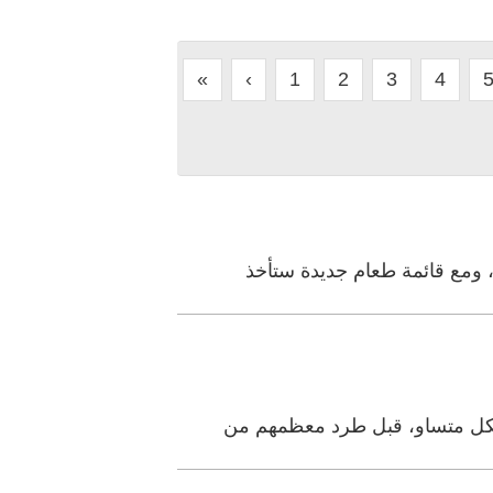
«
‹
1
2
3
4
 ومع قائمة طعام جديدة ستأخذ