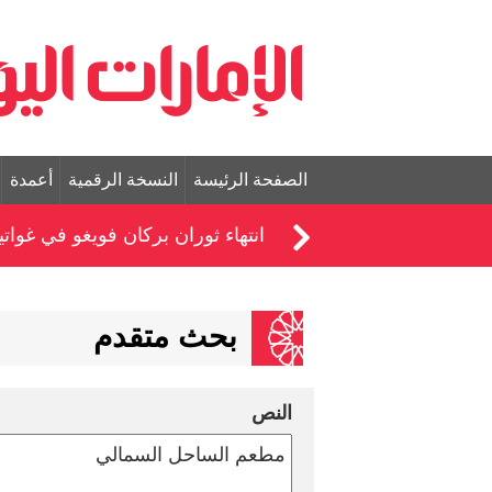
الصفحة الرئيسة
النسخة الرقمية
أعمدة
انتهاء ثوران بركان فويغو في غواتيم
بحث متقدم
النص