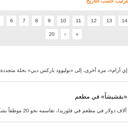
لترتيب حسب التاريخ
5
6
7
8
9
10
11
12
13
14
20
›
»
إي أزام»، مرة أخرى، إلى «بوليوود باركس دبي» بحلة متجددة،