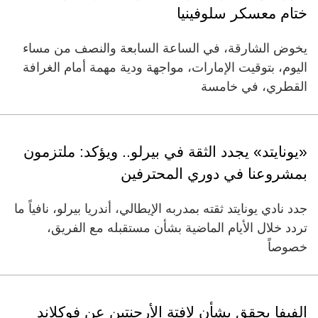
ختام معسكر سلوفينيا
يخوض الشارقة، في الساعة السابعة والنصف من مساء
اليوم، بتوقيت الإمارات، مواجهة ودية مهمة أمام الغرافة
القطري، في خامسة
«يونايتد» يجدد الثقة في بيرلو.. ويؤكد: ملتزمون
بمشروعنا في دوري المحترفين
جدد نادي يونايتد ثقته بمدربه الإيطالي، أندريا بيرلو، نافياً ما
تردد خلال الأيام الماضية بشأن مستقبله مع الفريق،
خصوصاً
الفيفا يحقق بشأن لافتة الأرجنتين عن فوكلاند