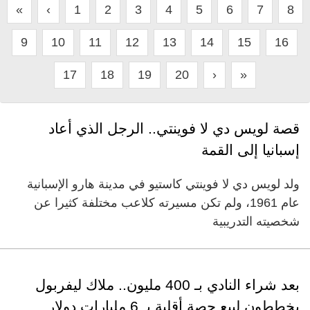
«
‹
1
2
3
4
5
6
7
8
9
10
11
12
13
14
15
16
17
18
19
20
›
»
قصة لويس دي لا فوينتي.. الرجل الذي أعاد
إسبانيا إلى القمة
ولد لويس دي لا فوينتي كاستيو في مدينة هارو الإسبانية
عام 1961، ولم تكن مسيرته كلاعب مختلفة كثيرا عن
شخصيته التدريبية
بعد شراء النادي بـ 400 مليون.. ملاك ليفربول
يخططون لبيع حصة أقلية بـ 6 مليارات دولار