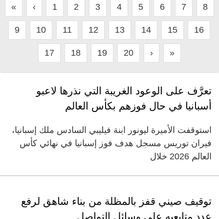
«
‹
1
2
3
4
5
6
7
8
9
10
11
12
13
14
15
16
17
18
19
20
›
»
تعرَّف على الوعود الغريبة التي نذرها لاعبو
أسبانيا في حال فوزهم بكأس العالم
استوقفت الأميرة ليونور ابنة فيليبي السادس ملك إسبانيا،
فيران توريس مسجل هدف فوز إسبانيا في نهائي كأس
العالم 2026 خلال
توقيف صيني قفز بالمظلة من بناء شاهق لرفع
عدد متابعيه على وسائل التواصل