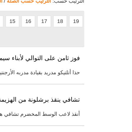
الترتيب حسب:
الترتيب حسب الصلة
/
ا
15
16
17
18
19
فوز ثامن على التوالي لأبناء سي
حذا أتلتيكو مدريد بقيادة مدربه الأر
تشافي ينقذ برشلونة من الهزيمة
أنقذ لاعب الوسط المخضرم تشافي هرناند