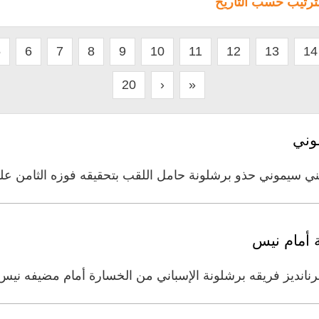
لترتيب حسب التاريخ
5
6
7
8
9
10
11
12
13
14
20
›
»
موني
جنتيني سيموني حذو برشلونة حامل اللقب بتحقيقه فوزه الثامن 
 أمام نيس
يز فريقه برشلونة الإسباني من الخسارة أمام مضيفه نيس الفرنس