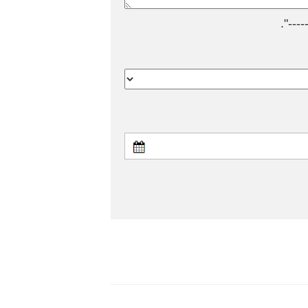
---".