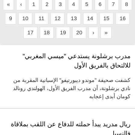
«
‹
1
2
3
4
5
6
7
8
9
10
11
12
13
14
15
16
17
18
19
20
›
»
مدرب برشلونة يستدعي "ميسي المغربي"
للالتحاق بالفريق الأول
كشفت صحيفة "موندو ديبورتيفو" الإسبانية المقربة من
نادي برشلونة، أن مدرب الفريق الأول، الهولندي رونالد
كومان أبدى إعجابه
ريال مدريد يبدأ حملته للدفاع عن اللقب بملاقاة
فالنسيا