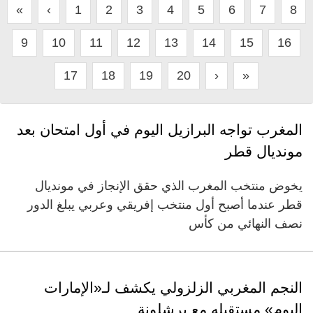
«
‹
1
2
3
4
5
6
7
8
9
10
11
12
13
14
15
16
17
18
19
20
›
»
المغرب تواجه البرازيل اليوم في أول امتحان بعد
مونديال قطر
يخوض منتخب المغرب الذي حقق الإنجاز في مونديال
قطر عندما أصبح أول منتخب إفريقي وعربي يبلغ الدور
نصف النهائي من كأس
النجم المغربي الزلزولي يكشف لـ«الإمارات
اليوم» مستقبله مع برشلونة