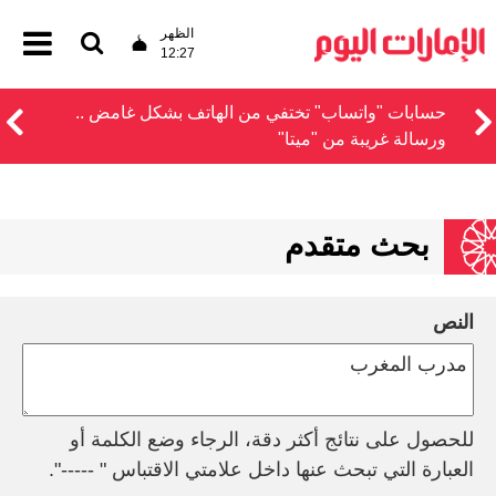
الظهر
12:27
حسابات "واتساب" تختفي من الهاتف بشكل غامض ..
ورسالة غريبة من "ميتا"
بحث متقدم
النص
للحصول على نتائج أكثر دقة، الرجاء وضع الكلمة أو
العبارة التي تبحث عنها داخل علامتي الاقتباس " -----".