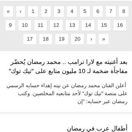
«
‹
1
2
3
4
5
6
7
8
9
10
11
12
13
14
15
16
17
18
19
20
›
»
بعد أغنيته مع لارا ترامب .. محمد رمضان يُحضّر
مفاجأة ضخمة لـ 10 مليون متابع على "تيك توك"
أعلن الفنان محمد رمضان عن نيته إهداء حسابه الرسمي
على منصة "تيك توك" لأحد متابعيه المخلصين. وكتب
رمضان عبر حسابه: "إن
أطفال عرب في رمضان