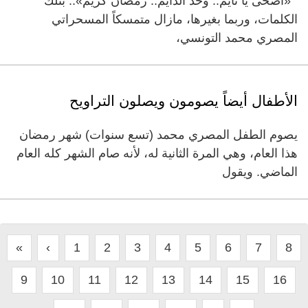
«اصحى يا نايم.. وحّد الدايم.. رمضان كريم».. بتلك
الكلمات، وربما بغيرها، مازال متمسكاً المسحراتي
المصري محمد التونسي،
الأطفال أيضاً يصومون ويصلون التراويح
يصوم الطفل المصري محمد (تسع سنوات) شهر رمضان
هذا العام، وهي المرة الثانية له، لأنه صام الشهر كله العام
الماضي. ويقول
«
‹
1
2
3
4
5
6
7
8
9
10
11
12
13
14
15
16