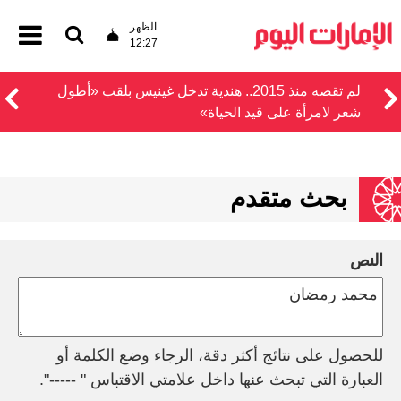
الظهر
12:27
لم تقصه منذ 2015.. هندية تدخل غينيس بلقب «أطول
شعر لامرأة على قيد الحياة»
بحث متقدم
النص
للحصول على نتائج أكثر دقة، الرجاء وضع الكلمة أو
العبارة التي تبحث عنها داخل علامتي الاقتباس " -----".