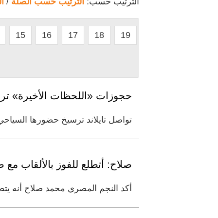
الترتيب حسب:
الترتيب حسب الصلة
/
ا
15
16
17
18
19
حجوزات «اللحظات الأخيرة» ترفع تذكر
تواصل تايلاند ترسيخ حضورها السياحي 
صلاح: أتطلع للفوز بالألقاب مع 
أكد النجم المصري محمد صلاح أنه يتط