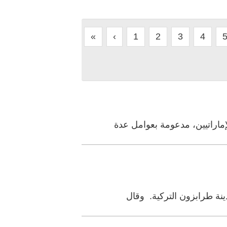
«
‹
1
2
3
4
إماراتيين، مدعومة بعوامل عدة
نة طرابزون التركية. وقال