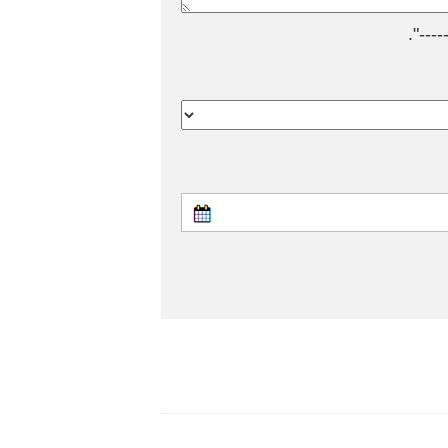
---".