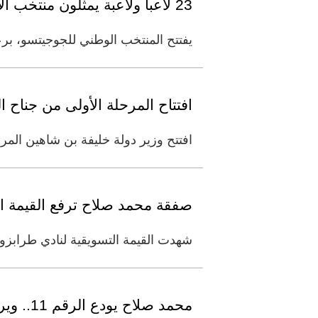
23 لاعباً ولاعبة يمثلون منتخب الإمارات في منافسات الكبار ببطولة العالم للجوجيتسو
يفتتح المنتخب الوطني للجوجيتسو، برع
افتتاح المرحلة الأولى من جناح
افتتح وزير دولة خليفة بن شاهين المر
صفقة محمد صلاح ترفع القيمة السوقية لط
شهدت القيمة التسويقية لنادي طرابز
محمد صلاح يودع الرقم 11.. ويرتدي القميص 10 مع طرابزون سبور