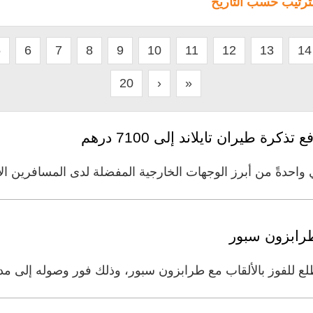
لترتيب حسب التاريخ
5
6
7
8
9
10
11
12
13
14
20
›
»
ة طيران تايلاند إلى 7100 درهم
واحدةً من أبرز الوجهات الخارجية المفضلة لدى المسافرين ال
طرابزون سبور
لع للفوز بالألقاب مع طرابزون سبور، وذلك فور وصوله إلى مدي