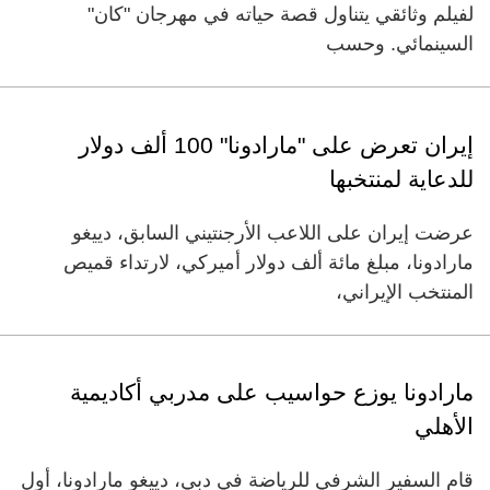
لفيلم وثائقي يتناول قصة حياته في مهرجان "كان"
السينمائي. وحسب
إيران تعرض على "مارادونا" 100 ألف دولار
للدعاية لمنتخبها
عرضت إيران على اللاعب الأرجنتيني السابق، دييغو
مارادونا، مبلغ مائة ألف دولار أميركي، لارتداء قميص
المنتخب الإيراني،
مارادونا يوزع حواسيب على مدربي أكاديمية
الأهلي
قام السفير الشرفي للرياضة في دبي، دييغو مارادونا، أول