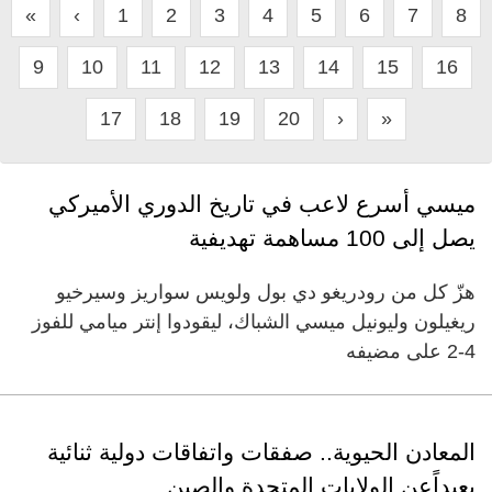
«
‹
1
2
3
4
5
6
7
8
9
10
11
12
13
14
15
16
17
18
19
20
›
»
ميسي أسرع لاعب في تاريخ ​الدوري الأميركي
‌يصل إلى 100 مساهمة تهديفية
​هزّ كل من رودريغو دي ‌بول ​ولويس سواريز وسيرخيو
ريغيلون وليونيل ميسي الشباك، ليقودوا إنتر ميامي للفوز
4-2 على مضيفه
المعادن الحيوية.. صفقات واتفاقات دولية ثنائية
بعيداًعن الولايات المتحدة والصين