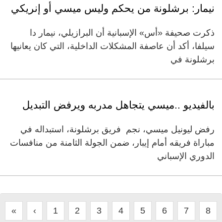
نيمار: برشلونة من يحكم وليس ميسي أو إنريكي
ذكرت صحيفة «أس» الإسبانية أن البرازيلي، نيمار دا
سيلفا، أكد أن عاصفة المشكلات الداخلية، التي كان يعانيها
برشلونة في
بالفيديو ..ميسي يتجاهل مدربه ويرفض التبديل
رفض ليونيل ميسي، نجم فريق برشلونة، استبداله في
مباراة فريقه أمام إيبار، ضمن الجولة الثامنة من منافسات
الدوري الإسباني
«
‹
1
2
3
4
5
6
7
8