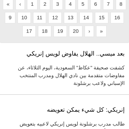
«
‹
1
2
3
4
5
6
7
8
9
10
11
12
13
14
15
16
17
18
19
20
›
»
بعد ميسي.. الهلال يفاوض لويس إنريكي
كشفت صحيفة "عكاظ" السعودية، اليوم الثلاثاء، عن
مفاوضات متقدمة بين نادي الهلال ومدرب المنتخب
الإسباني ولاعب برشلونة
إنريكي: كل شيء يمكن تعويضه
طالب مدرب برشلونة لويس إنريكي لاعبيه بتعويض