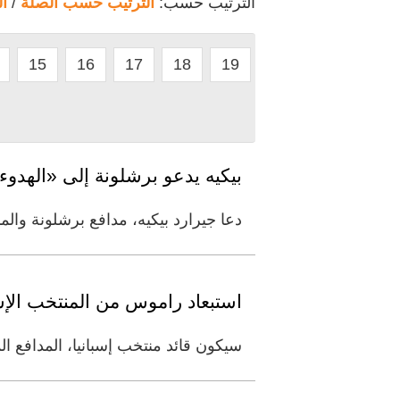
الترتيب حسب:
الترتيب حسب الصلة
/
ا
15
16
17
18
19
بيكيه يدعو برشلونة إلى «الهدوء
دعا جيرارد بيكيه، مدافع برشلونة وال
استبعاد راموس من المنتخب الإس
سيكون قائد منتخب إسبانيا، المدافع المخضرم سير