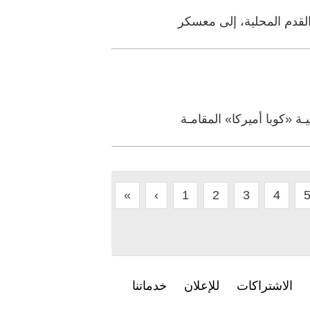
لقدم المحلية، إلى معسكر
ة «كوبا أميركا» المقامـة
«
‹
1
2
3
4
الاشتراكات
للإعلان
خدماتنا