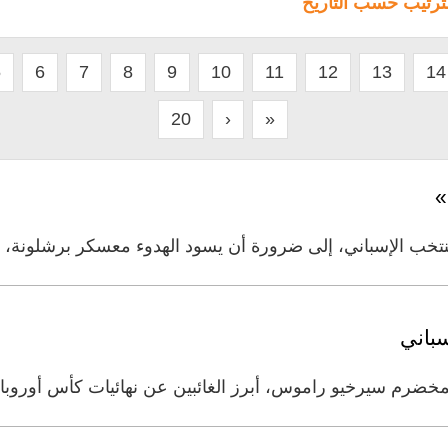
لترتيب حسب التاريخ
5
6
7
8
9
10
11
12
13
14
20
›
»
»
منتخب الإسباني، إلى ضرورة أن يسود الهدوء معسكر برشلونة، م
باني
خيو راموس، أبرز الغائبين عن نهائيات كأس أوروبا 2020 المؤجلة، التي تنطلق في