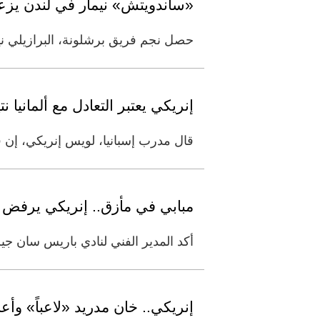
«ساندويتش» نيمار في لندن يز
حصل نجم فريق برشلونة، البرازيلي ني
إنريكي يعتبر التعادل مع ألمانيا ن
قال مدرب إسبانيا، لويس إنريكي، إن ف
مبابي في مأزق.. إنريكي يرفض 
أكد المدير الفني لنادي باريس سان جي
إنريكي.. خان مدريد «لاعباً» وأع