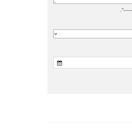
---".