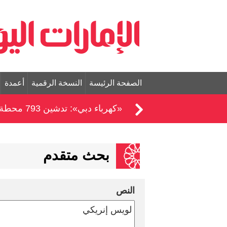
الصفحة الرئيسة
النسخة الرقمية
أعمدة
«كهرباء دبي»: تدشين 793 محطة توزيع خلال النصف الأول من 2026
بحث متقدم
النص