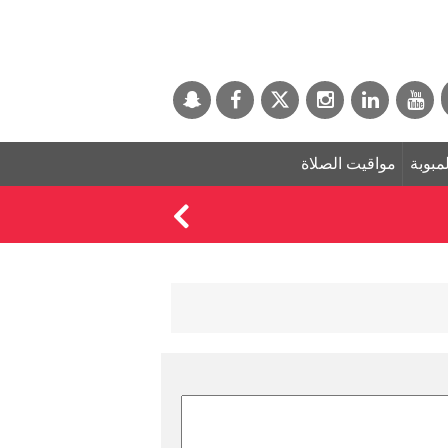
لمبوبة
مواقيت الصلاة
لم تقصه منذ 2015.. هندية تدخل غينيس بلقب «أطول شعر لامرأة على قيد الحياة»