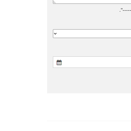
---".