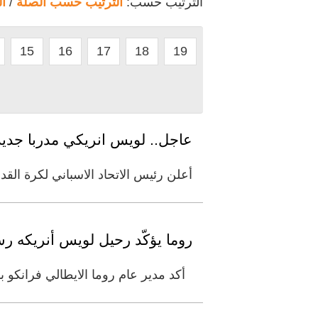
الترتيب حسب:
الترتيب حسب الصلة
/
ا
15
16
17
18
19
عاجل.. لويس انريكي مدربا جديدا
أعلن رئيس الاتحاد الاسباني لكرة الق
روما يؤكّد رحيل لويس أنريكه رسم
أكد مدير عام روما الايطالي فرانكو 