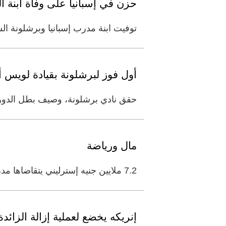
حزن في إسبانيا على وفاة ابنة 
توفيت ابنة مدرب إسبانيا وبرشلونة 
أول فوز لبرشلونة بقيادة لويس 
حقق نادي برشلونة، وصيف بطل الدوري 
مال ورياضة
7.2 ملايين جنيه إسترليني يتقاضاها مدرب برشلونة الإسباني لويس إنريكي، سنوياً، تجعله خامس أغلى مدرب في العالم.
إنريكه يخضع لعملية إزالة الزائدة