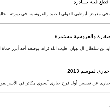
طع فنية نـــادرة
أبوظبي الدولي للصيد والفروسية، في دورته الحالية الـ12 لعام 2014، على
الصقارة والفروسية مستمرة
بن سلطان آل نهيان، طيب الله ثراه، بوصفه أحد أبرز حماة ال
رى لموسم 2013
حبارى عن تفقيس أول فرخ حبارى آسيوي مكاثر في الأسر لموس