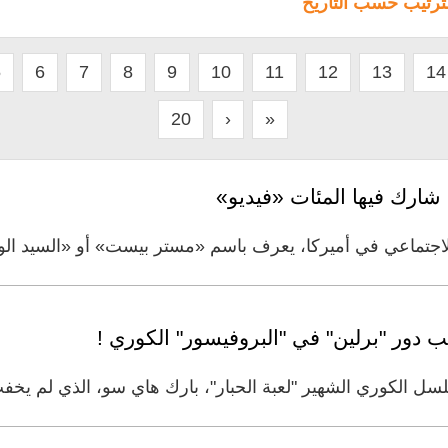
لترتيب حسب التاريخ
5
6
7
8
9
10
11
12
13
14
20
›
»
 شارك فيها المئات «فيديو»
لاجتماعي في أميركا، يعرف باسم «مستر بيست» أو «السيد ا
مسلسل الكوري الشهير "لعبة الحبار"، بارك هاي سو، الذي لم ي