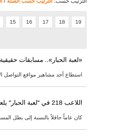
الترتيب حسب:
الترتيب حسب الصلة
/
ا
15
16
17
18
19
«لعبة الحبار».. مسابقات حقيقية
استطاع أحد مشاهير مواقع التواصل ا
اللاعب 218 في "لعبة الحبار" يلعب دور "برلين" في "البروفيسور" الكوري !
كان عاماً حافلاً بالنسبة إلى بطل ال