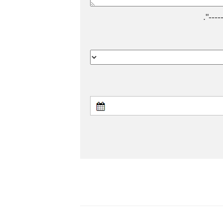
---".