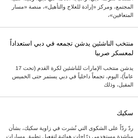
المجتمع، ومركز «إرادة للعلاج والتأهيل»، منصة «مسار
المتعافين»،
منتخب الناشئين يدشن تجمعه في دبي استعداداً
لمعسكر صربيا
يدشن منتخب الإمارات للناشئين لكرة القدم (تحت 17
عاماً)، اليوم، تجمعاً داخلياً في دبي يستمر حتى الخميس
المقبل، وذلك
سكيك
ردّ ردّاً على الشكوى التي نُشرت في زاوية سكيك، بشأن
مناشدة مستخدمي درّاجات هوائية لتفعيل تطبيق مسارات