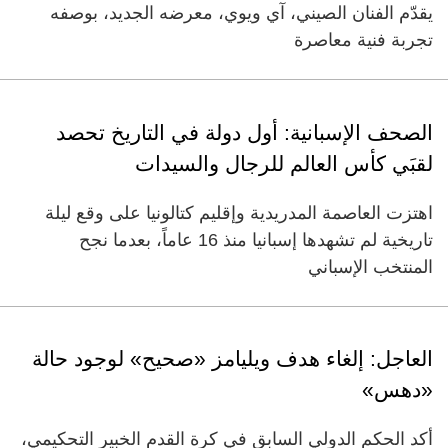
يقدّم الفنان الصيني، آي ويوي، معرضه الجديد، بوصفه
تجربة فنية معاصرة
الصحف الإسبانية: أول دولة في التاريخ تحصد
لقبَي كأس العالم للرجال والسيدات
اهتزت العاصمة المدريدية وإقليم كتالونيا على وقع ليلة
تاريخية لم تشهدها إسبانيا منذ 16 عاماً، بعدما نجح
المنتخب الإسباني
العاجل: إلغاء هدف ويليامز «صحيح» لوجود حالة
«دهس»
أكد الحكم الدولي السابق في كرة القدم الخبير التحكيمي،