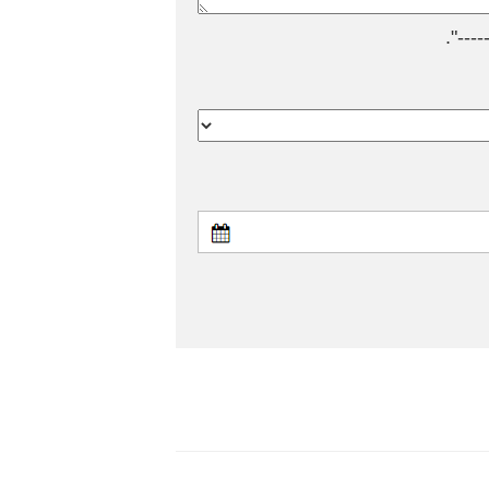
---".