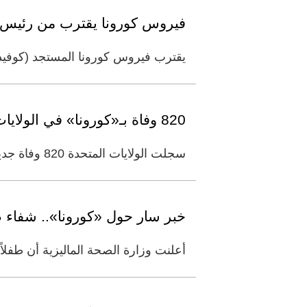
فيروس كورونا يقترب من رئيس غو
يقترب فيروس كورونا المستجد (كوفيد-19) من رئيس غواتيمالا أليخاندرو غياماتي. وقال غياماتي إن 58 من موظفيه في الم
820 وفاة بـ«كورونا» في الولايات المتحدة خلال 24 ساعة
سجلت الولايات المتحدة 820 وفاة جديدة جراء فيروس كورونا المستجد خلال الساعات الـ24 الماضية، بتراجع كبير لحالات الوفيات
خبر سار حول «كورونا».. شفاء 
أعلنت وزارة الصحة الماليزية أن طفلاً كان قد تم تأكيد إصا