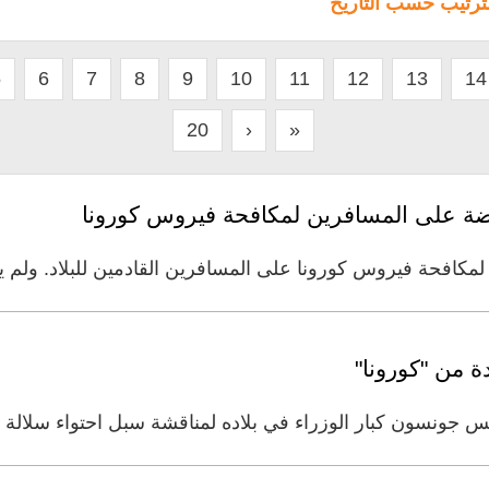
لترتيب حسب التاريخ
5
6
7
8
9
10
11
12
13
14
20
›
»
وضة على المسافرين لمكافحة فيروس كورونا
 لمكافحة فيروس كورونا على المسافرين القادمين للبلاد. ولم ي
ة من "كورونا"
يس جونسون كبار الوزراء في بلاده لمناقشة سبل احتواء سلال