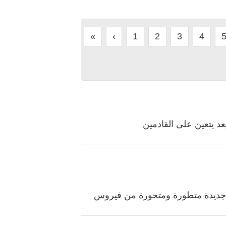
«
‹
1
2
3
4
عد يتعين على القادمين
ة جديدة متطورة ومتحورة من فيروس