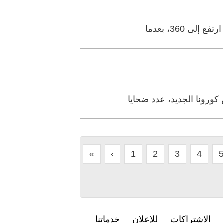
 360، بعدما
كورونا الجديد، عدد ضحايا
«
‹
1
2
3
4
الاشتراكات
للإعلان
خدماتنا