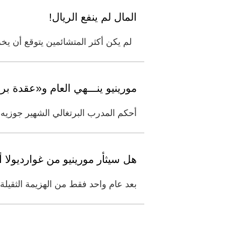
‏المال لم ينفع الريال! ‏
‏ ‏ لم يكن أكثر المتشائمين يتوقع أن 
مورينيو ينـــهي العام و«عقدة بر
أحكم المدرب البرتغالي الشهير جوزيه م
هل سيثأر مورينيو من غوارديولا
بعد عام واحد فقط من الهزيمة الثقيلة صفر/5 لريال مدريد أمام برشلونة لتكون الهزيمة الأسوأ في مسيرة المدرب