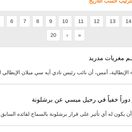
لترتيب حسب التاريخ
5
6
7
8
9
10
11
12
13
14
20
›
»
غـم مغريات مدريد
لإيطالية، أمس، أن نائب رئيس نادي آيه سي ميلان الإيطالي لكر
دوراً خفياً في رحيل ميسي عن برشلونة
 أن يكون له أي تأثير على قرار برشلونة بالسماح لقائده الساب