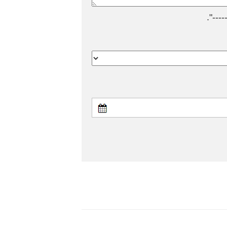
---".