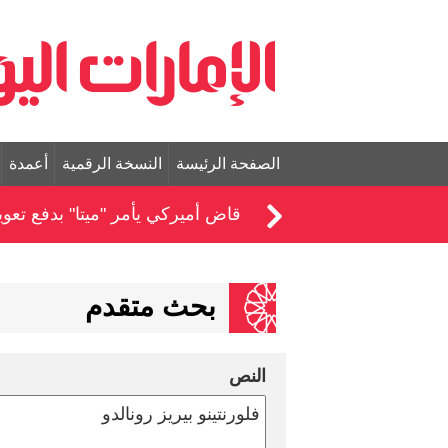
الصفحة الرئيسة
النسخة الرقمية
أعمدة
قاض أميركي يأمر "ميتا" بدفع تعويض بقيمة 567
بحث متقدم
النص