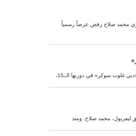
ري محمد صلاح رفض عرضاً رسمياً
»
 غلوب سوكر» في دورتها الــ15،
ق ليفربول، محمد صلاح. ومنذ