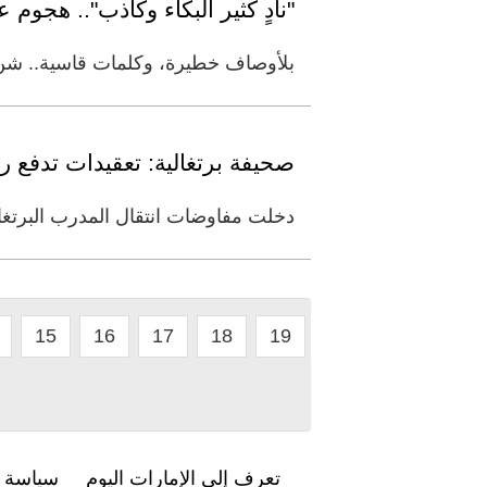
"نادٍ كثير البكاء وكاذب".. هجو
بلأوصاف خطيرة، وكلمات قاسية.. شن ر
صحيفة برتغالية: تعقيدات تدفع ر
دخلت مفاوضات انتقال المدرب البرتغالي
15
16
17
18
19
تعرف إلى الإمارات اليوم
سياسة ا