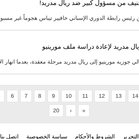
م عنيف من مسؤول كبير ضد ريال مدريد!
ئيس رابطة الدوري الإسباني خافيير تيباس هجوماً غير مسبوق
يال مدريد لإعادة دراسة ملف مورينيو
 جوزيه مورينيو إلى ريال مدريد مرحلة معقدة، بعدما انهار الا
5
6
7
8
9
10
11
12
13
14
20
›
»
لتحرير
الشروط والأحكام
سياسة الخصوصية
اتصل بنا