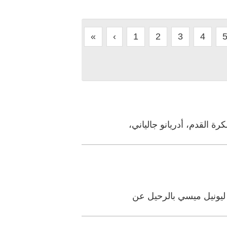
«
‹
1
2
3
4
ة القدم، أدريانو جالياني،
ق ليونيل ميسي بالرحيل عن