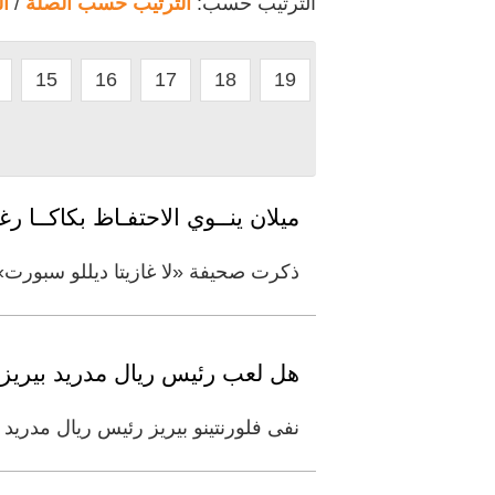
الترتيب حسب:
الترتيب حسب الصلة
/
ا
15
16
17
18
19
ميلان ينــوي الاحتفـاظ بكاكــا ر
ذكرت صحيفة «لا غازيتا ديللو سبورت» ا
هل لعب رئيس ريال مدريد بيريز 
نفى فلورنتينو بيريز رئيس ريال مدريد