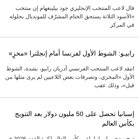
قال لاعب المنتخب الإنجليزي جود بيلينغهام إن منتخب
«الأسود الثلاثة يستحق الختام المشرّف للمونديال بحلوله
في المركز
رابيـو: الشوط الأول لفرنسا أمام إنجلترا «مخزٍ»
انتقد لاعب المنتخب الفرنسي أدريان رابيو، بشدة، الشوط
الأول «المخزي، وتصرفات بعض اللاعبين لم يرى مثلها من
قبل»، وذلك عقب
إسبانيا تحصل على 50 مليون دولار بعد التتويج
بكأس العالم
توج منتخب إسبانيا بلقب كأس العالم لكرة القدم 2026 في