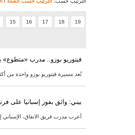
الترتيب حسب:
الترتيب حسب الصلة
/
ا
15
16
17
18
19
فيتوريو بوزو.. مدرب «متطوع» يق
تُعد مسيرة فيتوريو بوزو واحدة من أك
بيني: واثق بفوز إسبانيا على فرنس
أعرب مدرب فريق الاتفاق، الإسباني إي