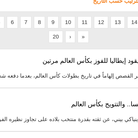
لترتيب حسب التاريخ
5
6
7
8
9
10
11
12
13
14
20
›
»
ود إيطاليا للفوز بكأس العالم مرتين
ثر القصص إلهاماً في تاريخ بطولات كأس العالم، بعدما دفعه شغ
ا.. والتتويج بكأس العالم
نياكي بيني، عن ثقته بقدرة منتخب بلاده على تجاوز نظيره الفر