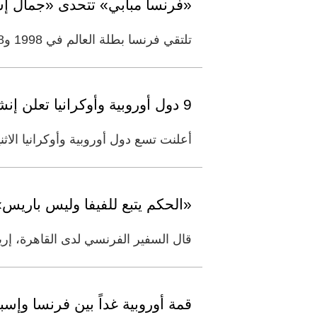
«فرنسا مبابي» تتحدى «جمال إسب
تلتقي فرنسا بطلة العالم في 1998 و2018، مع إسبانيا المتوجة مرة واحدة عام 2010، في صدام أوروبي من العيار الثقيل اليوم (
9 دول أوروبية وأوكرانيا تعلن إنشاء تحالف لتطوير قدرات مضادة للصواريخ البالستية
أعلنت تسع دول أوروبية وأوكرانيا الا
«الحكم يتبع للفيفا وليس باريس»
قال السفير الفرنسي لدى القاهرة، إريك
قمة أوروبية غداً بين فرنسا وإسب