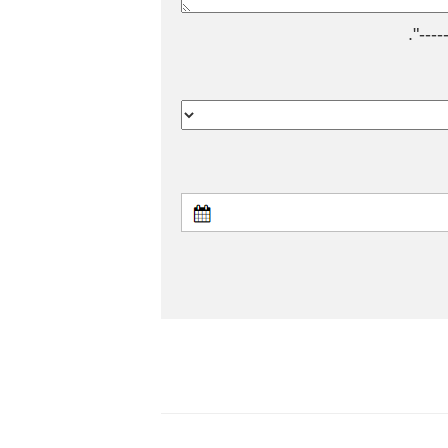
---".